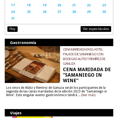
17
18
19
20
21
22
23
24
25
26
27
28
29
30
31
Ver espectáculos
Hoy
Gastronomía
CENA MARIDADA EN EL HOTEL
PALACIO DE SAMANIEGO CON
BODEGAS ALÚTIZ Y REMÍREZ DE
GANUZA
CENA MARIDADA DE
“SAMANIEGO IN
WINE”
Los vinos de Alútiz y Remírez de Ganuza serán los participantes de la
segunda de las cenas maridadas de la edición 2023 de "Samaniego in
Wine". Este singular evento gastronómico tendrá ...
(leer más)
Viajes