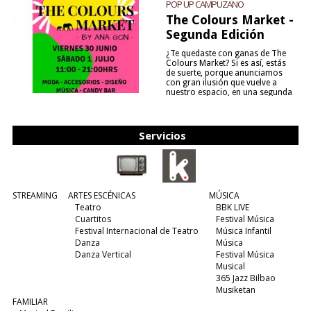
POP UP CAMPUZANO
The Colours Market -
Segunda Edición
¿Te quedaste con ganas de The
Colours Market? Si es así, estás
de suerte, porque anunciamos
con gran ilusión que vuelve a
nuestro espacio, en una segunda
edición y viene para quedarse....
(leer más)
Servicios
STREAMING
ARTES ESCÉNICAS
MÚSICA
Teatro
BBK LIVE
Cuartitos
Festival Música
Festival Internacional de Teatro
Música Infantil
Danza
Música
Danza Vertical
Festival Música
Musical
365 Jazz Bilbao
Musiketan
FAMILIAR