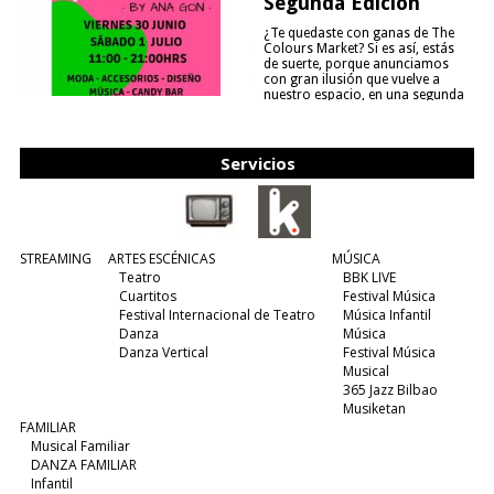
Segunda Edición
¿Te quedaste con ganas de The
Colours Market? Si es así, estás
de suerte, porque anunciamos
con gran ilusión que vuelve a
nuestro espacio, en una segunda
edición y viene para quedarse....
(leer más)
Servicios
STREAMING
ARTES ESCÉNICAS
MÚSICA
Teatro
BBK LIVE
Cuartitos
Festival Música
Festival Internacional de Teatro
Música Infantil
Danza
Música
Danza Vertical
Festival Música
Musical
365 Jazz Bilbao
Musiketan
FAMILIAR
Musical Familiar
DANZA FAMILIAR
Infantil