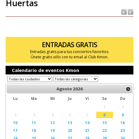
Huertas
ENTRADAS GRATIS
Entradas gratis para tus conciertos favoritos.
Únete gratis sólo con tu email al Club Kmon.
Calendario de eventos Kmon
Agosto
2026
Lu
Ma
Mi
Ju
Vi
Sa
Do
1
2
3
4
5
6
7
8
9
10
11
12
13
14
15
16
17
18
19
20
21
22
23
24
25
26
27
28
29
30