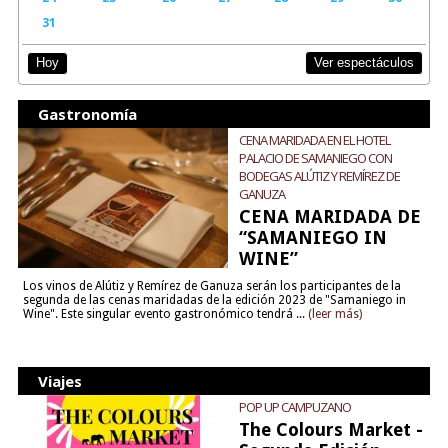
31
Ver espectáculos
Hoy
Gastronomía
CENA MARIDADA EN EL HOTEL
PALACIO DE SAMANIEGO CON
BODEGAS ALÚTIZ Y REMÍREZ DE
GANUZA
CENA MARIDADA DE
“SAMANIEGO IN
WINE”
Los vinos de Alútiz y Remírez de Ganuza serán los participantes de la
segunda de las cenas maridadas de la edición 2023 de "Samaniego in
Wine". Este singular evento gastronómico tendrá ...
(leer más)
Viajes
POP UP CAMPUZANO
The Colours Market -