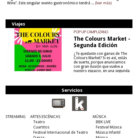
Wine". Este singular evento gastronómico tendrá ...
(leer más)
Viajes
POP UP CAMPUZANO
The Colours Market -
Segunda Edición
¿Te quedaste con ganas de The
Colours Market? Si es así, estás
de suerte, porque anunciamos
con gran ilusión que vuelve a
nuestro espacio, en una segunda
edición y viene para quedarse....
(leer más)
Servicios
STREAMING
ARTES ESCÉNICAS
MÚSICA
Teatro
BBK LIVE
Cuartitos
Festival Música
Festival Internacional de Teatro
Música Infantil
Danza
Música