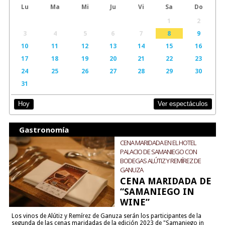
Lu
Ma
Mi
Ju
Vi
Sa
Do
1
2
3
4
5
6
7
8
9
10
11
12
13
14
15
16
17
18
19
20
21
22
23
24
25
26
27
28
29
30
31
Ver espectáculos
Hoy
Gastronomía
CENA MARIDADA EN EL HOTEL
PALACIO DE SAMANIEGO CON
BODEGAS ALÚTIZ Y REMÍREZ DE
GANUZA
CENA MARIDADA DE
“SAMANIEGO IN
WINE”
Los vinos de Alútiz y Remírez de Ganuza serán los participantes de la
segunda de las cenas maridadas de la edición 2023 de "Samaniego in