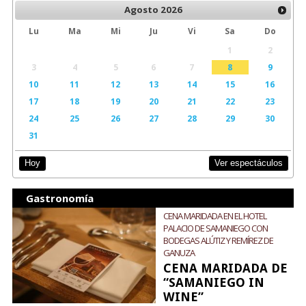
Agosto
2026
Lu
Ma
Mi
Ju
Vi
Sa
Do
1
2
3
4
5
6
7
8
9
10
11
12
13
14
15
16
17
18
19
20
21
22
23
24
25
26
27
28
29
30
31
Ver espectáculos
Hoy
Gastronomía
CENA MARIDADA EN EL HOTEL
PALACIO DE SAMANIEGO CON
BODEGAS ALÚTIZ Y REMÍREZ DE
GANUZA
CENA MARIDADA DE
“SAMANIEGO IN
WINE”