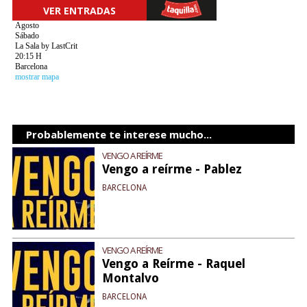
VER ENTRADAS
Agosto
Sábado
La Sala by LastCrit
20:15 H
Barcelona
mostrar mapa
Probablemente te interese mucho...
VENGO A REÍRME
Vengo a reírme - Pablez
BARCELONA
VENGO A REÍRME
Vengo a Reírme - Raquel
Montalvo
BARCELONA