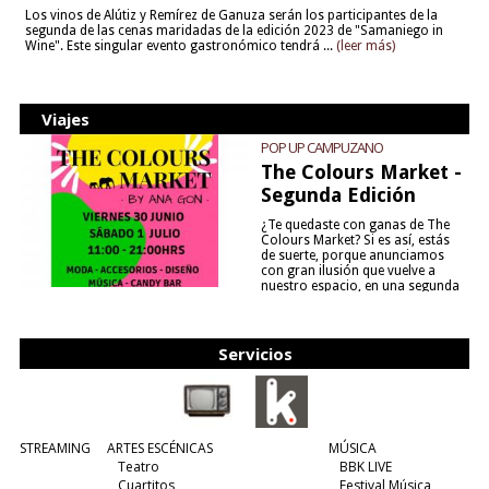
Los vinos de Alútiz y Remírez de Ganuza serán los participantes de la
segunda de las cenas maridadas de la edición 2023 de "Samaniego in
Wine". Este singular evento gastronómico tendrá ...
(leer más)
Viajes
POP UP CAMPUZANO
The Colours Market -
Segunda Edición
¿Te quedaste con ganas de The
Colours Market? Si es así, estás
de suerte, porque anunciamos
con gran ilusión que vuelve a
nuestro espacio, en una segunda
edición y viene para quedarse....
(leer más)
Servicios
STREAMING
ARTES ESCÉNICAS
MÚSICA
Teatro
BBK LIVE
Cuartitos
Festival Música