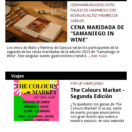
CENA MARIDADA EN EL HOTEL
PALACIO DE SAMANIEGO CON
BODEGAS ALÚTIZ Y REMÍREZ DE
GANUZA
CENA MARIDADA DE
“SAMANIEGO IN
WINE”
Los vinos de Alútiz y Remírez de Ganuza serán los participantes de la
segunda de las cenas maridadas de la edición 2023 de "Samaniego in
Wine". Este singular evento gastronómico tendrá ...
(leer más)
Viajes
POP UP CAMPUZANO
The Colours Market -
Segunda Edición
¿Te quedaste con ganas de The
Colours Market? Si es así, estás
de suerte, porque anunciamos
con gran ilusión que vuelve a
nuestro espacio, en una segunda
edición y viene para quedarse....
(leer más)