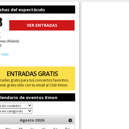
chas del espectáculo
8
VER ENTRADAS
o
s
retar (Madrid)
H
d
r mapa
ENTRADAS GRATIS
tradas gratis para tus conciertos favoritos.
ete gratis sólo con tu email al Club Kmon.
lendario de eventos Kmon
Agosto
2026
Ma
Mi
Ju
Vi
Sa
Do