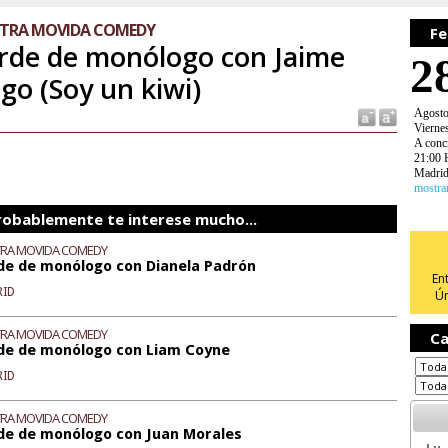
OTRA MOVIDA COMEDY
Fe
rde de monólogo con Jaime
2
go (Soy un kiwi)
Agost
Vierne
A conc
21:00 
Madri
mostra
robablemente te interese mucho...
TRA MOVIDA COMEDY
de de monólogo con Dianela Padrón
En
RID
Ún
TRA MOVIDA COMEDY
Ca
de de monólogo con Liam Coyne
RID
TRA MOVIDA COMEDY
de de monólogo con Juan Morales
Lu