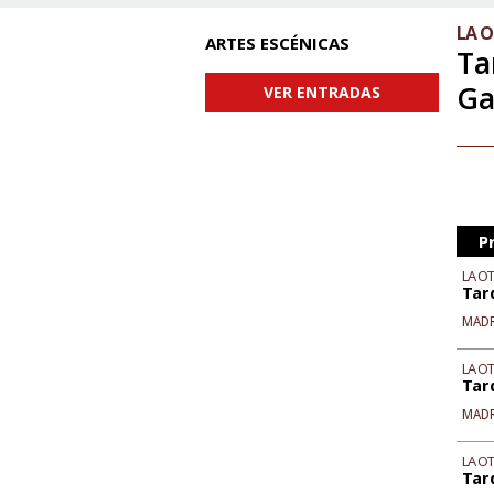
LA 
ARTES ESCÉNICAS
Ta
Ga
VER ENTRADAS
P
LA O
Tar
MAD
LA O
Tar
MAD
LA O
Tar