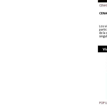
CENA 
CON B
CENA
Los v
parti
de la
singu
Vi
POP 