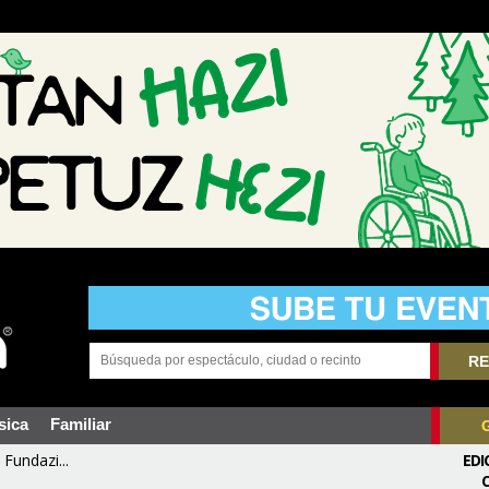
RE
sica
Familiar
Fundazi...
EDI