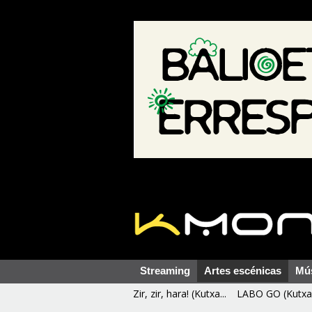
Streaming
Artes escénicas
Mú
Zir, zir, hara! (Kutxa...
LABO GO (Kutxa 