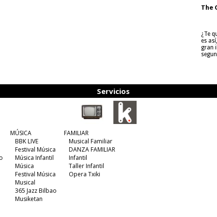
The 
¿Te q
es as
gran i
segun
Servicios
MÚSICA
FAMILIAR
BBK LIVE
Musical Familiar
Festival Música
DANZA FAMILIAR
o
Música Infantil
Infantil
Música
Taller Infantil
Festival Música
Opera Txiki
Musical
365 Jazz Bilbao
Musiketan