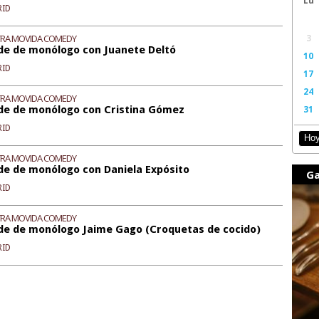
RID
TRA MOVIDA COMEDY
3
de de monólogo con Juanete Deltó
10
RID
17
24
TRA MOVIDA COMEDY
de de monólogo con Cristina Gómez
31
RID
Ho
TRA MOVIDA COMEDY
de de monólogo con Daniela Expósito
Ga
RID
TRA MOVIDA COMEDY
de de monólogo Jaime Gago (Croquetas de cocido)
RID