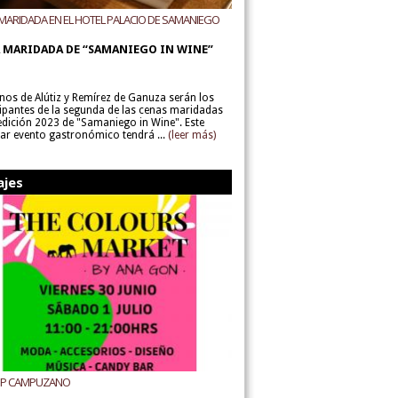
MARIDADA EN EL HOTEL PALACIO DE SAMANIEGO
ODEGAS ALÚTIZ Y REMÍREZ DE GANUZA
 MARIDADA DE “SAMANIEGO IN WINE”
inos de Alútiz y Remírez de Ganuza serán los
cipantes de la segunda de las cenas maridadas
 edición 2023 de "Samaniego in Wine". Este
lar evento gastronómico tendrá ...
(leer más)
ajes
UP CAMPUZANO