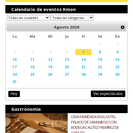
Calendario de eventos Kmon
Agosto
2026
Lu
Ma
Mi
Ju
Vi
Sa
Do
1
2
3
4
5
6
7
8
9
10
11
12
13
14
15
16
17
18
19
20
21
22
23
24
25
26
27
28
29
30
31
Ver espectáculos
Hoy
Gastronomía
CENA MARIDADA EN EL HOTEL
PALACIO DE SAMANIEGO CON
BODEGAS ALÚTIZ Y REMÍREZ DE
GANUZA