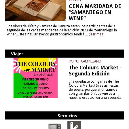
CENA MARIDADA DE
“SAMANIEGO IN
WINE”
Los vinos de Alútiz y Remírez de Ganuza serán los participantes de la
segunda de las cenas maridadas de la edición 2023 de "Samaniego in
Wine". Este singular evento gastronómico tendrá ...
(leer más)
Viajes
POP UP CAMPUZANO
The Colours Market -
Segunda Edición
¿Te quedaste con ganas de The
Colours Market? Si es así, estás
de suerte, porque anunciamos
con gran ilusión que vuelve a
nuestro espacio, en una segunda
edición y viene para quedarse....
(leer más)
Servicios