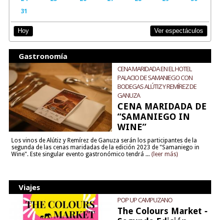
31
Ver espectáculos
Hoy
Gastronomía
CENA MARIDADA EN EL HOTEL
PALACIO DE SAMANIEGO CON
BODEGAS ALÚTIZ Y REMÍREZ DE
GANUZA
CENA MARIDADA DE
“SAMANIEGO IN
WINE”
Los vinos de Alútiz y Remírez de Ganuza serán los participantes de la
segunda de las cenas maridadas de la edición 2023 de "Samaniego in
Wine". Este singular evento gastronómico tendrá ...
(leer más)
Viajes
POP UP CAMPUZANO
The Colours Market -