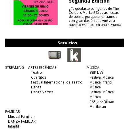
Segunda Edición
¿Te quedaste con ganas de The
Colours Market? Si es así, estás
de suerte, porque anunciamos
con gran ilusión que vuelve a
nuestro espacio, en una segunda
edición y viene para quedarse....
(leer más)
Servicios
STREAMING
ARTES ESCÉNICAS
MÚSICA
Teatro
BBK LIVE
Cuartitos
Festival Música
Festival Internacional de Teatro
Música Infantil
Danza
Música
Danza Vertical
Festival Música
Musical
365 Jazz Bilbao
Musiketan
FAMILIAR
Musical Familiar
DANZA FAMILIAR
Infantil