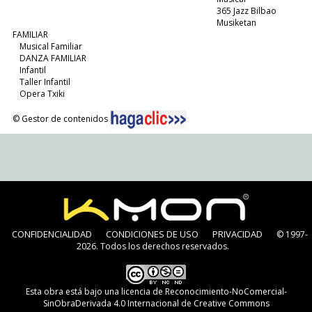
365 Jazz Bilbao
Musiketan
FAMILIAR
Musical Familiar
DANZA FAMILIAR
Infantil
Taller Infantil
Opera Txiki
© Gestor de contenidos
CONFIDENCIALIDAD
CONDICIONES DE USO
PRIVACIDAD
© 1997-
2026. Todos los derechos reservados.
Esta obra está bajo una
licencia de Reconocimiento-NoComercial-
SinObraDerivada 4.0 Internacional de Creative Commons