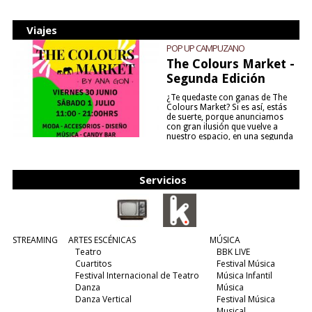
Viajes
POP UP CAMPUZANO
The Colours Market -
Segunda Edición
¿Te quedaste con ganas de The
Colours Market? Si es así, estás
de suerte, porque anunciamos
con gran ilusión que vuelve a
nuestro espacio, en una segunda
edición y viene para quedarse....
(leer más)
Servicios
STREAMING
ARTES ESCÉNICAS
MÚSICA
Teatro
BBK LIVE
Cuartitos
Festival Música
Festival Internacional de Teatro
Música Infantil
Danza
Música
Danza Vertical
Festival Música
Musical