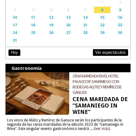
1
2
3
4
5
6
7
8
9
10
11
12
13
14
15
16
17
18
19
20
21
22
23
24
25
26
27
28
29
30
31
Ver espectáculos
Hoy
Gastronomía
CENA MARIDADA EN EL HOTEL
PALACIO DE SAMANIEGO CON
BODEGAS ALÚTIZ Y REMÍREZ DE
GANUZA
CENA MARIDADA DE
“SAMANIEGO IN
WINE”
Los vinos de Alútiz y Remírez de Ganuza serán los participantes de la
segunda de las cenas maridadas de la edición 2023 de "Samaniego in
Wine". Este singular evento gastronómico tendrá ...
(leer más)