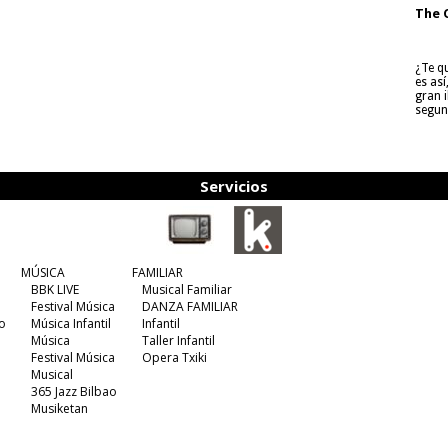
The 
¿Te q
es as
gran i
segun
Servicios
MÚSICA
FAMILIAR
BBK LIVE
Musical Familiar
Festival Música
DANZA FAMILIAR
o
Música Infantil
Infantil
Música
Taller Infantil
Festival Música
Opera Txiki
Musical
365 Jazz Bilbao
Musiketan