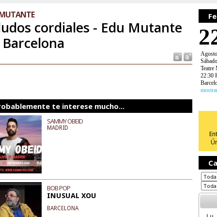
 MUTANTE
Fe
ludos cordiales - Edu Mutante
2
 Barcelona
Agost
Sábad
Teatre
22:30 
Barcel
mostra
robablemente te interese mucho...
SAMMY OBEID
MADRID
En
Ún
Ca
BOB POP
INUSUAL XOU
BARCELONA
Lu