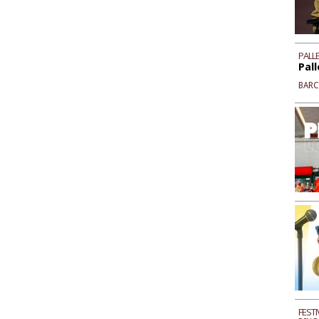
PALLE
Pall
BAR
FESTI