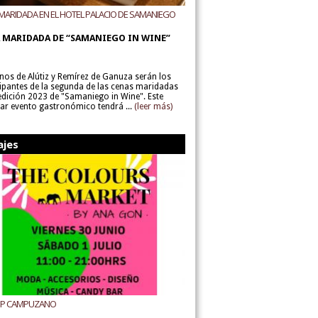
MARIDADA EN EL HOTEL PALACIO DE SAMANIEGO
ODEGAS ALÚTIZ Y REMÍREZ DE GANUZA
 MARIDADA DE “SAMANIEGO IN WINE”
inos de Alútiz y Remírez de Ganuza serán los
cipantes de la segunda de las cenas maridadas
 edición 2023 de "Samaniego in Wine". Este
lar evento gastronómico tendrá ...
(leer más)
ajes
UP CAMPUZANO