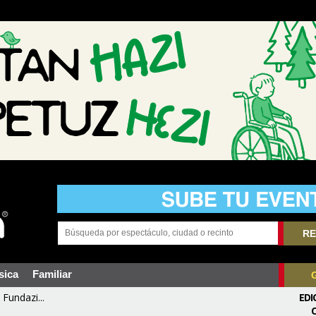
RE
sica
Familiar
Fundazi...
EDI