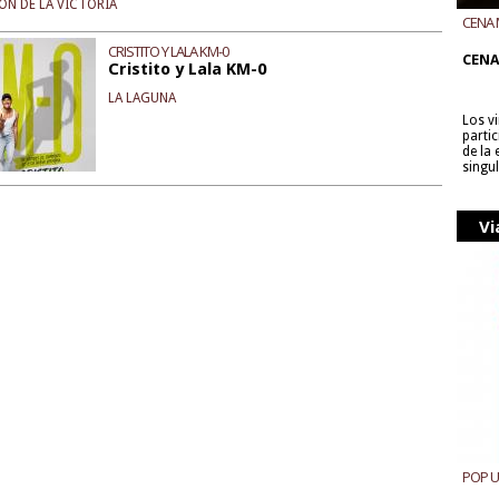
ÓN DE LA VICTORIA
CENA 
CON B
CRISTITO Y LALA KM-0
CENA
Cristito y Lala KM-0
LA LAGUNA
Los v
parti
de la
singu
Vi
POP 