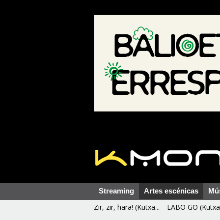
Streaming
Artes escénicas
Mú
Zir, zir, hara! (Kutxa...
LABO GO (Kutxa 