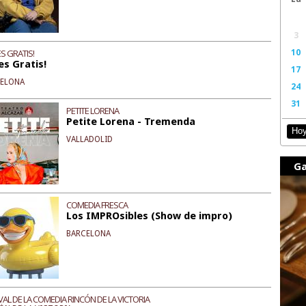
3
10
S GRATIS!
es Gratis!
17
CELONA
24
31
PETITE LORENA
Petite Lorena - Tremenda
Ho
VALLADOLID
Ga
COMEDIA FRESCA
Los IMPROsibles (Show de impro)
BARCELONA
VAL DE LA COMEDIA RINCÓN DE LA VICTORIA