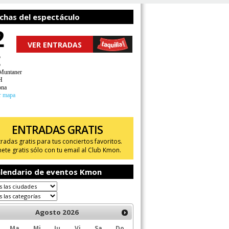
chas del espectáculo
2
VER ENTRADAS
o
o
 Muntaner
H
ona
r mapa
ENTRADAS GRATIS
tradas gratis para tus conciertos favoritos.
ete gratis sólo con tu email al Club Kmon.
lendario de eventos Kmon
Agosto
2026
Ma
Mi
Ju
Vi
Sa
Do