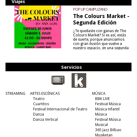
Viajes
POP UP CAMPUZANO
The Colours Market -
Segunda Edición
¿Te quedaste con ganas de The
Colours Market? Si es así, estás
de suerte, porque anunciamos
con gran ilusión que vuelve a
nuestro espacio, en una segunda
edición y viene para quedarse....
(leer más)
Servicios
STREAMING
ARTES ESCÉNICAS
MÚSICA
Teatro
BBK LIVE
Cuartitos
Festival Música
Festival Internacional de Teatro
Música Infantil
Danza
Música
Danza Vertical
Festival Música
Musical
365 Jazz Bilbao
Musiketan