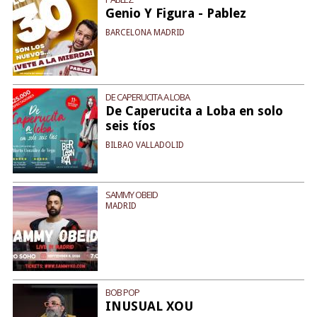
Genio Y Figura - Pablez
BARCELONA MADRID
DE CAPERUCITA A LOBA
De Caperucita a Loba en solo
seis tíos
BILBAO VALLADOLID
SAMMY OBEID
MADRID
BOB POP
INUSUAL XOU