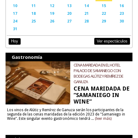
10
11
12
13
14
15
16
17
18
19
20
21
22
23
24
25
26
27
28
29
30
31
Ver espectáculos
Hoy
Gastronomía
CENA MARIDADA EN EL HOTEL
PALACIO DE SAMANIEGO CON
BODEGAS ALÚTIZ Y REMÍREZ DE
GANUZA
CENA MARIDADA DE
“SAMANIEGO IN
WINE”
Los vinos de Alútiz y Remírez de Ganuza serán los participantes de la
segunda de las cenas maridadas de la edición 2023 de "Samaniego in
Wine". Este singular evento gastronómico tendrá ...
(leer más)