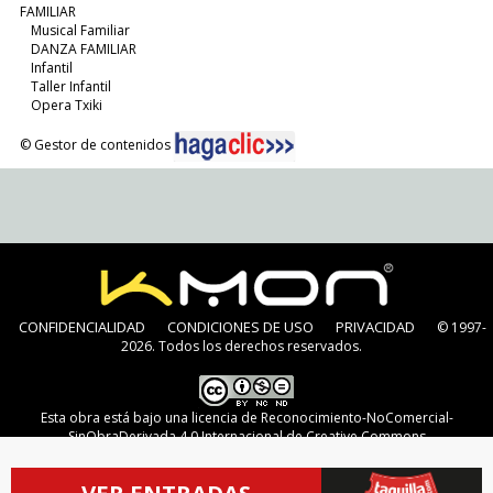
FAMILIAR
Musical Familiar
DANZA FAMILIAR
Infantil
Taller Infantil
Opera Txiki
© Gestor de contenidos
CONFIDENCIALIDAD
CONDICIONES DE USO
PRIVACIDAD
© 1997-
2026. Todos los derechos reservados.
Esta obra está bajo una
licencia de Reconocimiento-NoComercial-
SinObraDerivada 4.0 Internacional de Creative Commons
VER ENTRADAS