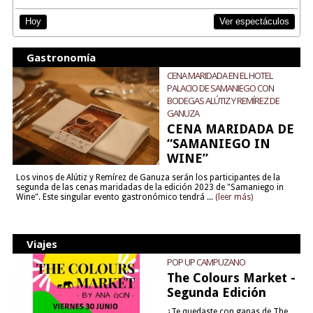
Ver espectáculos
Hoy
Gastronomía
CENA MARIDADA EN EL HOTEL
PALACIO DE SAMANIEGO CON
BODEGAS ALÚTIZ Y REMÍREZ DE
GANUZA
CENA MARIDADA DE
“SAMANIEGO IN
WINE”
Los vinos de Alútiz y Remírez de Ganuza serán los participantes de la
segunda de las cenas maridadas de la edición 2023 de "Samaniego in
Wine". Este singular evento gastronómico tendrá ...
(leer más)
Viajes
POP UP CAMPUZANO
The Colours Market -
Segunda Edición
¿Te quedaste con ganas de The