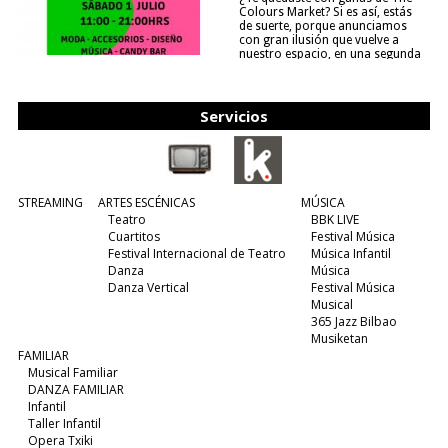
Colours Market? Si es así, estás
de suerte, porque anunciamos
con gran ilusión que vuelve a
nuestro espacio, en una segunda
edición y viene para quedarse....
(leer más)
Servicios
STREAMING
ARTES ESCÉNICAS
MÚSICA
Teatro
BBK LIVE
Cuartitos
Festival Música
Festival Internacional de Teatro
Música Infantil
Danza
Música
Danza Vertical
Festival Música
Musical
365 Jazz Bilbao
Musiketan
FAMILIAR
Musical Familiar
DANZA FAMILIAR
Infantil
Taller Infantil
Opera Txiki