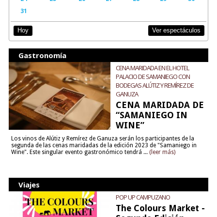
31
Ver espectáculos
Hoy
Gastronomía
CENA MARIDADA EN EL HOTEL
PALACIO DE SAMANIEGO CON
BODEGAS ALÚTIZ Y REMÍREZ DE
GANUZA
CENA MARIDADA DE
“SAMANIEGO IN
WINE”
Los vinos de Alútiz y Remírez de Ganuza serán los participantes de la
segunda de las cenas maridadas de la edición 2023 de "Samaniego in
Wine". Este singular evento gastronómico tendrá ...
(leer más)
Viajes
POP UP CAMPUZANO
The Colours Market -