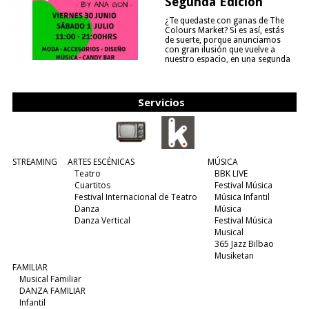
Segunda Edición
¿Te quedaste con ganas de The
Colours Market? Si es así, estás
de suerte, porque anunciamos
con gran ilusión que vuelve a
nuestro espacio, en una segunda
edición y viene para quedarse....
(leer más)
Servicios
STREAMING
ARTES ESCÉNICAS
MÚSICA
Teatro
BBK LIVE
Cuartitos
Festival Música
Festival Internacional de Teatro
Música Infantil
Danza
Música
Danza Vertical
Festival Música
Musical
365 Jazz Bilbao
Musiketan
FAMILIAR
Musical Familiar
DANZA FAMILIAR
Infantil