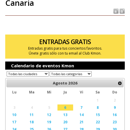
Canaria
ENTRADAS GRATIS
Entradas gratis para tus conciertos favoritos.
Únete gratis sólo con tu email al Club Kmon.
Calendario de eventos Kmon
Agosto
2026
Lu
Ma
Mi
Ju
Vi
Sa
Do
1
2
3
4
5
6
7
8
9
10
11
12
13
14
15
16
17
18
19
20
21
22
23
24
25
26
27
28
29
30