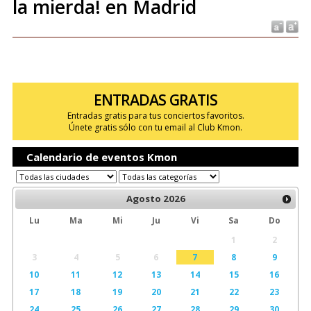
la mierda! en Madrid
ENTRADAS GRATIS
Entradas gratis para tus conciertos favoritos.
Únete gratis sólo con tu email al Club Kmon.
Calendario de eventos Kmon
Agosto
2026
Lu
Ma
Mi
Ju
Vi
Sa
Do
1
2
3
4
5
6
7
8
9
10
11
12
13
14
15
16
17
18
19
20
21
22
23
24
25
26
27
28
29
30