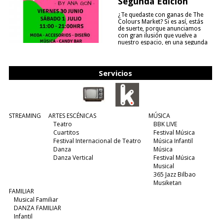
Segunda Edición
¿Te quedaste con ganas de The
Colours Market? Si es así, estás
de suerte, porque anunciamos
con gran ilusión que vuelve a
nuestro espacio, en una segunda
edición y viene para quedarse....
(leer más)
Servicios
STREAMING
ARTES ESCÉNICAS
MÚSICA
Teatro
BBK LIVE
Cuartitos
Festival Música
Festival Internacional de Teatro
Música Infantil
Danza
Música
Danza Vertical
Festival Música
Musical
365 Jazz Bilbao
Musiketan
FAMILIAR
Musical Familiar
DANZA FAMILIAR
Infantil