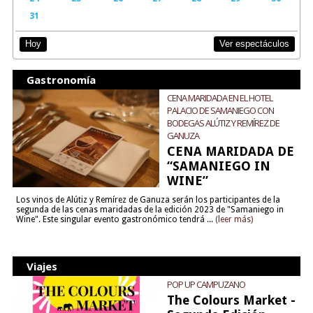
31
Ver espectáculos
Hoy
Gastronomía
CENA MARIDADA EN EL HOTEL
PALACIO DE SAMANIEGO CON
BODEGAS ALÚTIZ Y REMÍREZ DE
GANUZA
CENA MARIDADA DE
“SAMANIEGO IN
WINE”
Los vinos de Alútiz y Remírez de Ganuza serán los participantes de la
segunda de las cenas maridadas de la edición 2023 de "Samaniego in
Wine". Este singular evento gastronómico tendrá ...
(leer más)
Viajes
POP UP CAMPUZANO
The Colours Market -