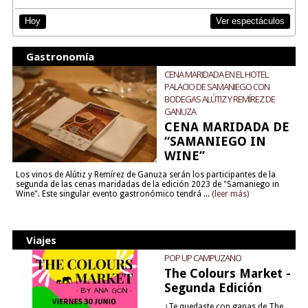
Ver espectáculos
Hoy
Gastronomía
CENA MARIDADA EN EL HOTEL
PALACIO DE SAMANIEGO CON
BODEGAS ALÚTIZ Y REMÍREZ DE
GANUZA
CENA MARIDADA DE
“SAMANIEGO IN
WINE”
Los vinos de Alútiz y Remírez de Ganuza serán los participantes de la
segunda de las cenas maridadas de la edición 2023 de "Samaniego in
Wine". Este singular evento gastronómico tendrá ...
(leer más)
Viajes
POP UP CAMPUZANO
The Colours Market -
Segunda Edición
¿Te quedaste con ganas de The