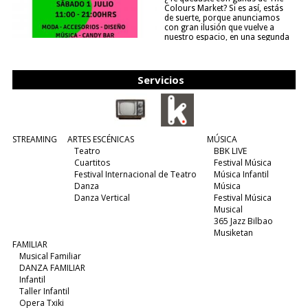
Colours Market? Si es así, estás
de suerte, porque anunciamos
con gran ilusión que vuelve a
nuestro espacio, en una segunda
edición y viene para quedarse....
(leer más)
Servicios
STREAMING
ARTES ESCÉNICAS
MÚSICA
Teatro
BBK LIVE
Cuartitos
Festival Música
Festival Internacional de Teatro
Música Infantil
Danza
Música
Danza Vertical
Festival Música
Musical
365 Jazz Bilbao
Musiketan
FAMILIAR
Musical Familiar
DANZA FAMILIAR
Infantil
Taller Infantil
Opera Txiki