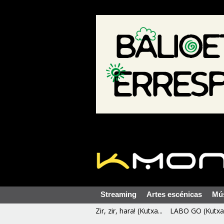
Streaming
Artes escénicas
Mú
Zir, zir, hara! (Kutxa...
LABO GO (Kutxa 