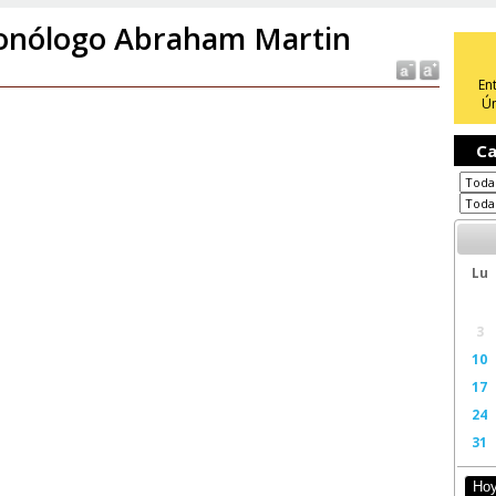
nólogo Abraham Martin
En
Ún
Ca
Lu
3
10
17
24
31
Ho