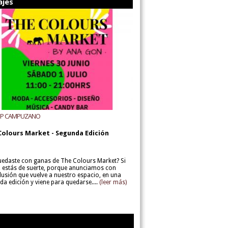
ajes
UP CAMPUZANO
Colours Market - Segunda Edición
uedaste con ganas de The Colours Market? Si
í, estás de suerte, porque anunciamos con
lusión que vuelve a nuestro espacio, en una
da edición y viene para quedarse....
(leer más)