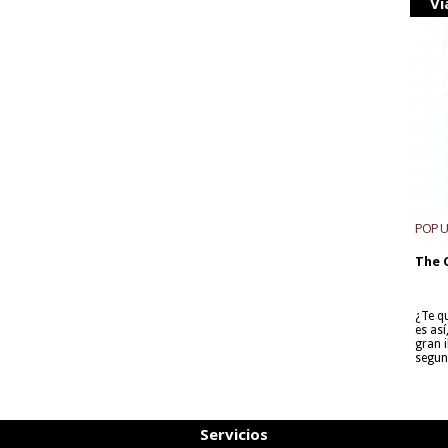
Vi
POP 
The 
¿Te q
es as
gran i
segun
Servicios