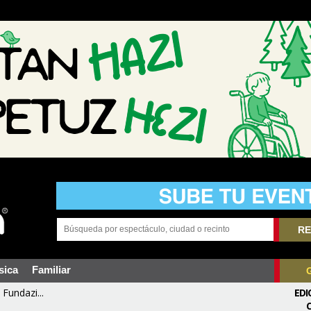
RE
sica
Familiar
Fundazi...
EDI