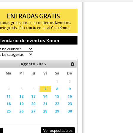
ENTRADAS GRATIS
tradas gratis para tus conciertos favoritos.
ete gratis sólo con tu email al Club Kmon.
lendario de eventos Kmon
Agosto
2026
Ma
Mi
Ju
Vi
Sa
Do
1
2
4
5
6
7
8
9
11
12
13
14
15
16
18
19
20
21
22
23
25
26
27
28
29
30
Ver espectáculos
y