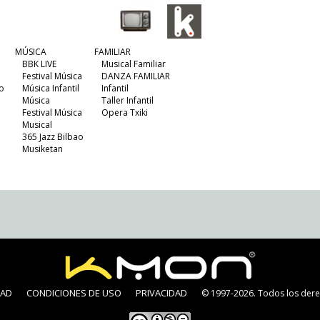
MÚSICA
FAMILIAR
BBK LIVE
Musical Familiar
Festival Música
DANZA FAMILIAR
o
Música Infantil
Infantil
Música
Taller Infantil
Festival Música
Opera Txiki
Musical
365 Jazz Bilbao
Musiketan
DAD
CONDICIONES DE USO
PRIVACIDAD
© 1997-2026. Todos los dere