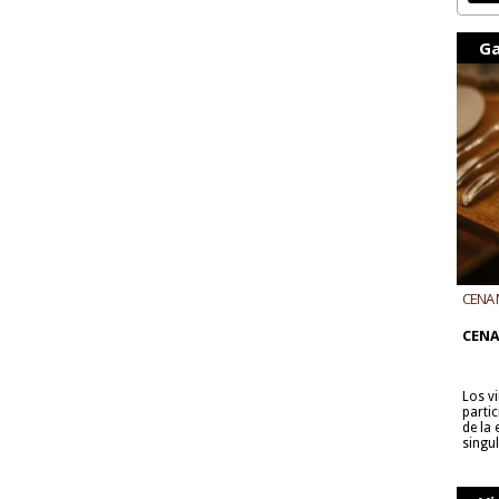
Ga
CENA 
CON B
CENA
Los v
parti
de la
singu