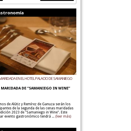
stronomía
MARIDADA EN EL HOTEL PALACIO DE SAMANIEGO
ODEGAS ALÚTIZ Y REMÍREZ DE GANUZA
 MARIDADA DE “SAMANIEGO IN WINE”
inos de Alútiz y Remírez de Ganuza serán los
cipantes de la segunda de las cenas maridadas
 edición 2023 de "Samaniego in Wine". Este
lar evento gastronómico tendrá ...
(leer más)