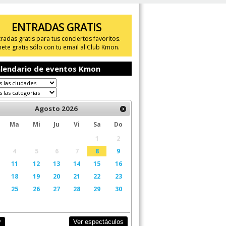
ENTRADAS GRATIS
tradas gratis para tus conciertos favoritos.
ete gratis sólo con tu email al Club Kmon.
lendario de eventos Kmon
Agosto
2026
Ma
Mi
Ju
Vi
Sa
Do
1
2
4
5
6
7
8
9
11
12
13
14
15
16
18
19
20
21
22
23
25
26
27
28
29
30
Ver espectáculos
y