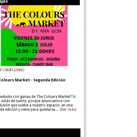
ajes
UP CAMPUZANO
Colours Market - Segunda Edición
uedaste con ganas de The Colours Market? Si
í, estás de suerte, porque anunciamos con
lusión que vuelve a nuestro espacio, en una
da edición y viene para quedarse....
(leer más)