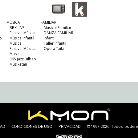
MÚSICA
FAMILIAR
BBK LIVE
Musical Familiar
Festival Música
DANZA FAMILIAR
o
Música Infantil
Infantil
Música
Taller Infantil
Festival Música
Opera Txiki
Musical
365 Jazz Bilbao
Musiketan
DAD
CONDICIONES DE USO
PRIVACIDAD
© 1997-2026. Todos los dere