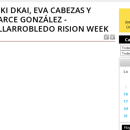
KI DKAI, EVA CABEZAS Y
RCE GONZÁLEZ -
En
LLARROBLEDO RISION WEEK
Ún
Ca
Lu
3
10
17
24
31
Ho