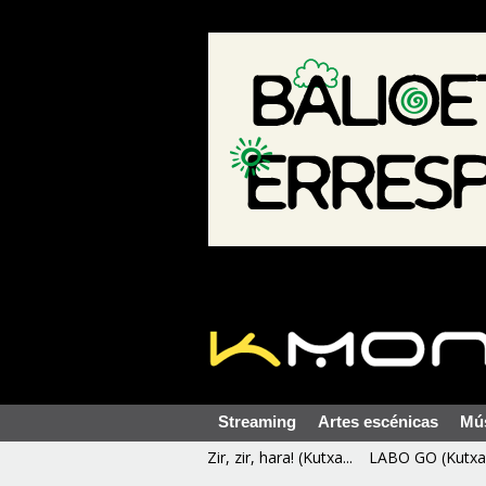
Streaming
Artes escénicas
Mú
Zir, zir, hara! (Kutxa...
LABO GO (Kutxa 