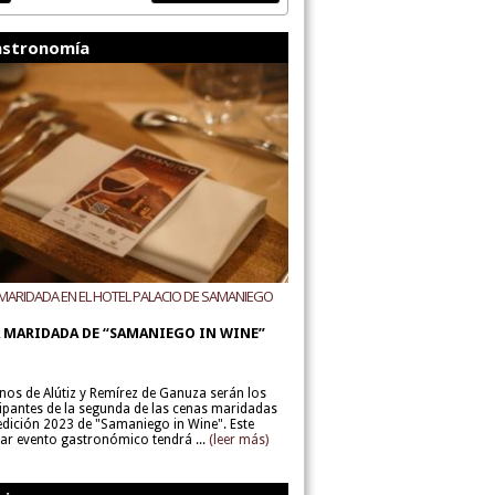
stronomía
MARIDADA EN EL HOTEL PALACIO DE SAMANIEGO
ODEGAS ALÚTIZ Y REMÍREZ DE GANUZA
 MARIDADA DE “SAMANIEGO IN WINE”
inos de Alútiz y Remírez de Ganuza serán los
cipantes de la segunda de las cenas maridadas
 edición 2023 de "Samaniego in Wine". Este
lar evento gastronómico tendrá ...
(leer más)