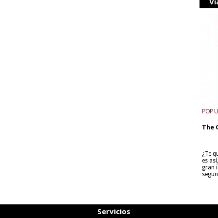
Vi
POP 
The 
¿Te q
es as
gran i
segun
Servicios