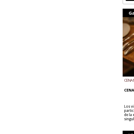
Ga
CENA 
CON B
CENA
Los v
parti
de la
singu