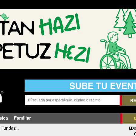
RE
sica
Familiar
Fundazi...
EDI