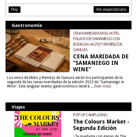
Ver espectáculos
Hoy
Gastronomía
CENA MARIDADA EN EL HOTEL
PALACIO DE SAMANIEGO CON
BODEGAS ALÚTIZ Y REMÍREZ DE
GANUZA
CENA MARIDADA DE
“SAMANIEGO IN
WINE”
Los vinos de Alútiz y Remírez de Ganuza serán los participantes de la
segunda de las cenas maridadas de la edición 2023 de "Samaniego in
Wine". Este singular evento gastronómico tendrá ...
(leer más)
Viajes
POP UP CAMPUZANO
The Colours Market -
Segunda Edición
¿Te quedaste con ganas de The