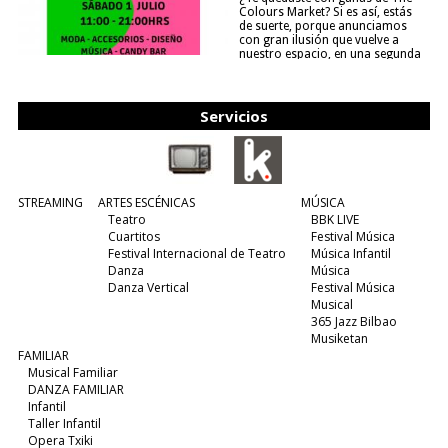
Colours Market? Si es así, estás
de suerte, porque anunciamos
con gran ilusión que vuelve a
nuestro espacio, en una segunda
edición y viene para quedarse....
(leer más)
Servicios
STREAMING
ARTES ESCÉNICAS
MÚSICA
Teatro
BBK LIVE
Cuartitos
Festival Música
Festival Internacional de Teatro
Música Infantil
Danza
Música
Danza Vertical
Festival Música
Musical
365 Jazz Bilbao
Musiketan
FAMILIAR
Musical Familiar
DANZA FAMILIAR
Infantil
Taller Infantil
Opera Txiki