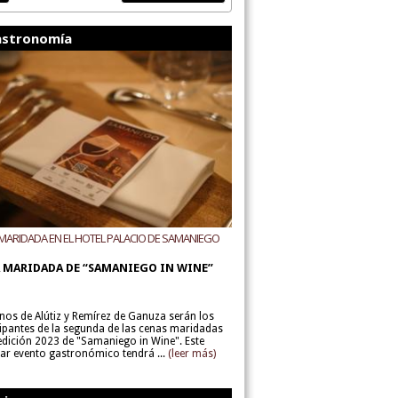
stronomía
MARIDADA EN EL HOTEL PALACIO DE SAMANIEGO
ODEGAS ALÚTIZ Y REMÍREZ DE GANUZA
 MARIDADA DE “SAMANIEGO IN WINE”
inos de Alútiz y Remírez de Ganuza serán los
cipantes de la segunda de las cenas maridadas
 edición 2023 de "Samaniego in Wine". Este
lar evento gastronómico tendrá ...
(leer más)