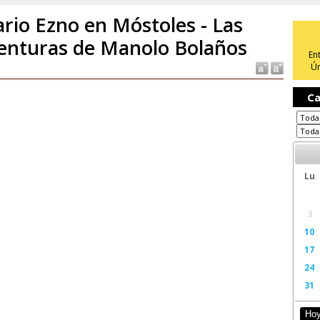
rio Ezno en Móstoles - Las
enturas de Manolo Bolaños
En
Ún
Ca
Lu
3
10
17
24
31
Ho