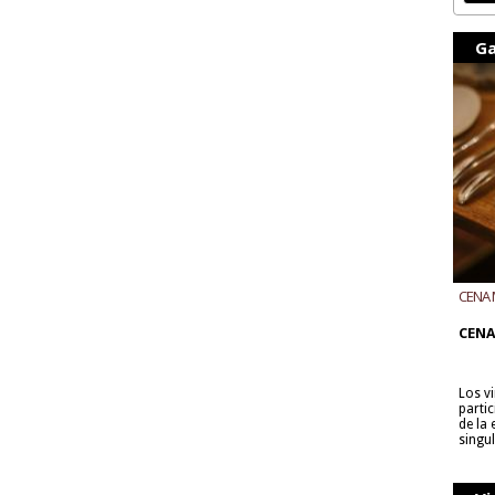
Ga
CENA 
CON B
CENA
Los v
parti
de la
singu