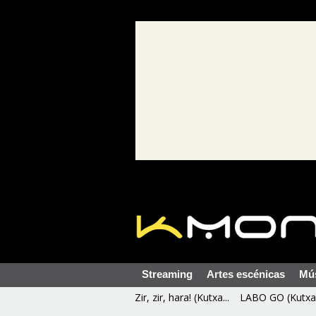
Streaming
Artes escénicas
Mú
Zir, zir, hara! (Kutxa...
LABO GO (Kutxa 