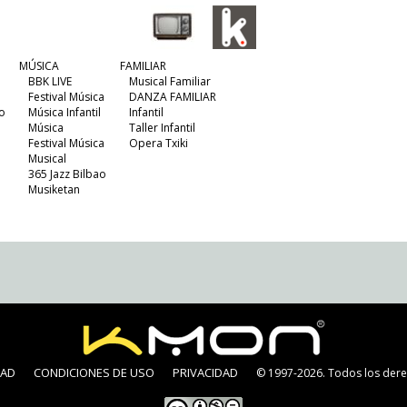
MÚSICA
FAMILIAR
BBK LIVE
Musical Familiar
Festival Música
DANZA FAMILIAR
o
Música Infantil
Infantil
Música
Taller Infantil
Festival Música
Opera Txiki
Musical
365 Jazz Bilbao
Musiketan
DAD
CONDICIONES DE USO
PRIVACIDAD
© 1997-2026. Todos los dere