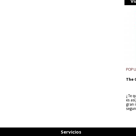
Vi
POP 
The 
¿Te q
es as
gran i
segun
Servicios