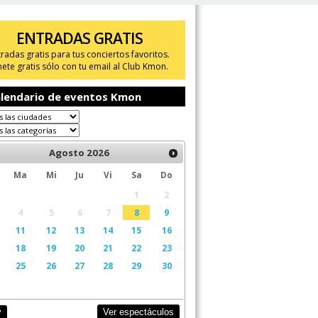
ENTRADAS GRATIS
tradas gratis para tus conciertos favoritos.
ete gratis sólo con tu email al Club Kmon.
lendario de eventos Kmon
Agosto
2026
Ma
Mi
Ju
Vi
Sa
Do
1
2
4
5
6
7
8
9
11
12
13
14
15
16
18
19
20
21
22
23
25
26
27
28
29
30
Ver espectáculos
y