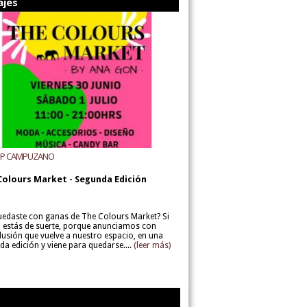
ajes
UP CAMPUZANO
Colours Market - Segunda Edición
uedaste con ganas de The Colours Market? Si
í, estás de suerte, porque anunciamos con
lusión que vuelve a nuestro espacio, en una
da edición y viene para quedarse....
(leer más)