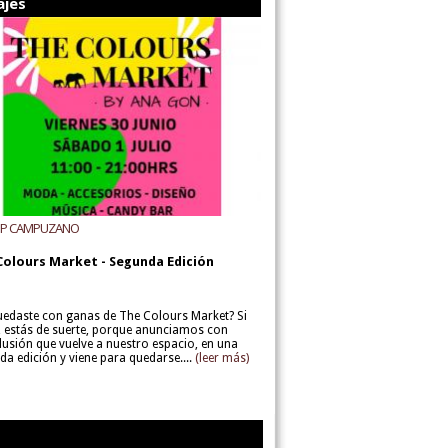
ajes
UP CAMPUZANO
Colours Market - Segunda Edición
uedaste con ganas de The Colours Market? Si
í, estás de suerte, porque anunciamos con
lusión que vuelve a nuestro espacio, en una
da edición y viene para quedarse....
(leer más)