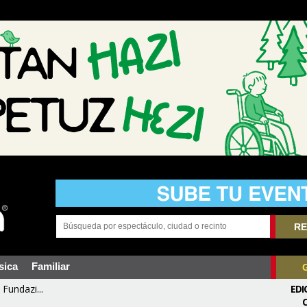
RE
sica
Familiar
Fundazi...
EDI