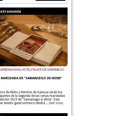
stronomía
MARIDADA EN EL HOTEL PALACIO DE SAMANIEGO
ODEGAS ALÚTIZ Y REMÍREZ DE GANUZA
 MARIDADA DE “SAMANIEGO IN WINE”
inos de Alútiz y Remírez de Ganuza serán los
cipantes de la segunda de las cenas maridadas
 edición 2023 de "Samaniego in Wine". Este
lar evento gastronómico tendrá ...
(leer más)