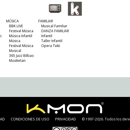
MÚSICA
FAMILIAR
BBK LIVE
Musical Familiar
Festival Música
DANZA FAMILIAR
o
Música Infantil
Infantil
Música
Taller Infantil
Festival Música
Opera Txiki
Musical
365 Jazz Bilbao
Musiketan
DAD
CONDICIONES DE USO
PRIVACIDAD
© 1997-2026. Todos los dere