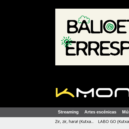
Streaming
Artes escénicas
Mú
Zir, zir, hara! (Kutxa...
LABO GO (Kutxa 