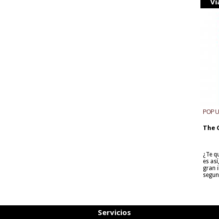
Vi
POP 
The 
¿Te q
es as
gran i
segun
Servicios