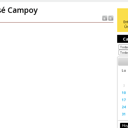
sé Campoy
En
Ún
Ca
Lu
3
10
17
24
31
Ho