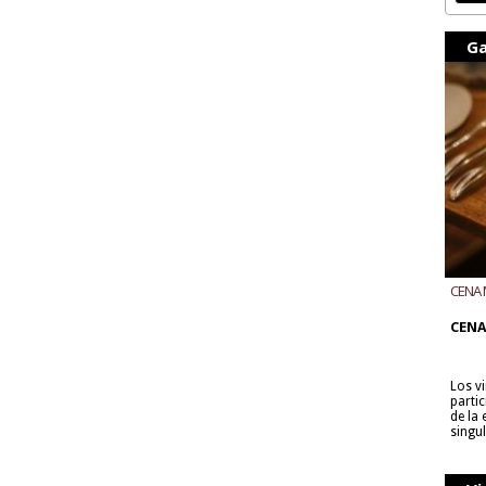
Ga
CENA 
CON B
CENA
Los v
parti
de la
singu