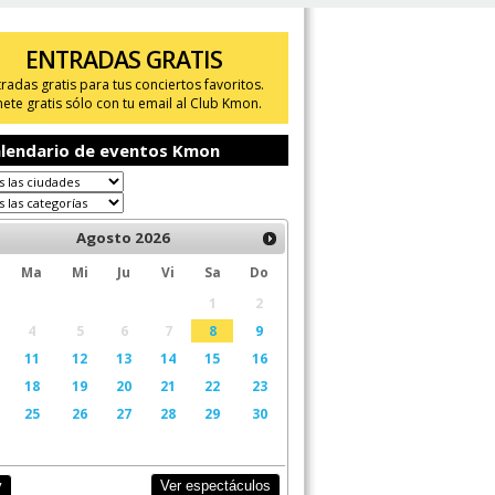
ENTRADAS GRATIS
tradas gratis para tus conciertos favoritos.
ete gratis sólo con tu email al Club Kmon.
lendario de eventos Kmon
Agosto
2026
Ma
Mi
Ju
Vi
Sa
Do
1
2
4
5
6
7
8
9
11
12
13
14
15
16
18
19
20
21
22
23
25
26
27
28
29
30
Ver espectáculos
y