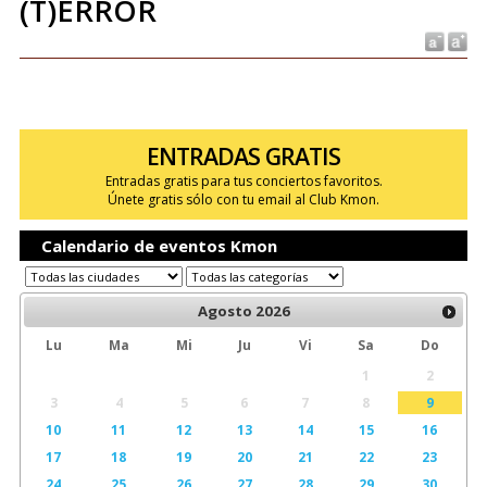
(T)ERROR
ENTRADAS GRATIS
Entradas gratis para tus conciertos favoritos.
Únete gratis sólo con tu email al Club Kmon.
Calendario de eventos Kmon
Agosto
2026
Lu
Ma
Mi
Ju
Vi
Sa
Do
1
2
3
4
5
6
7
8
9
10
11
12
13
14
15
16
17
18
19
20
21
22
23
24
25
26
27
28
29
30