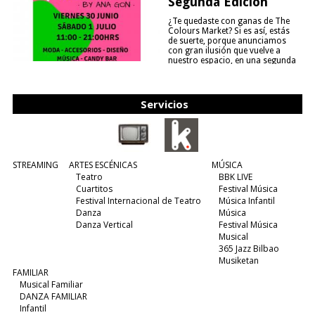
Segunda Edición
¿Te quedaste con ganas de The
Colours Market? Si es así, estás
de suerte, porque anunciamos
con gran ilusión que vuelve a
nuestro espacio, en una segunda
edición y viene para quedarse....
(leer más)
Servicios
STREAMING
ARTES ESCÉNICAS
MÚSICA
Teatro
BBK LIVE
Cuartitos
Festival Música
Festival Internacional de Teatro
Música Infantil
Danza
Música
Danza Vertical
Festival Música
Musical
365 Jazz Bilbao
Musiketan
FAMILIAR
Musical Familiar
DANZA FAMILIAR
Infantil