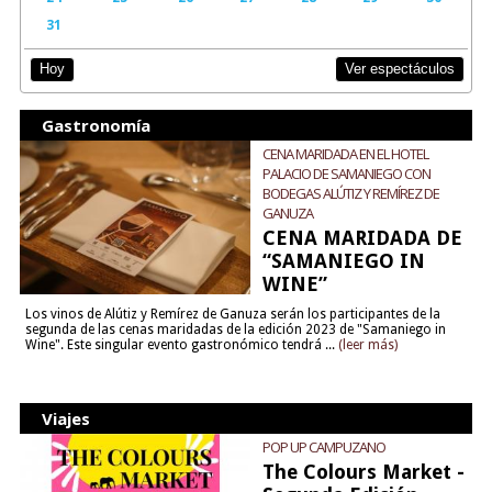
31
Ver espectáculos
Hoy
Gastronomía
CENA MARIDADA EN EL HOTEL
PALACIO DE SAMANIEGO CON
BODEGAS ALÚTIZ Y REMÍREZ DE
GANUZA
CENA MARIDADA DE
“SAMANIEGO IN
WINE”
Los vinos de Alútiz y Remírez de Ganuza serán los participantes de la
segunda de las cenas maridadas de la edición 2023 de "Samaniego in
Wine". Este singular evento gastronómico tendrá ...
(leer más)
Viajes
POP UP CAMPUZANO
The Colours Market -