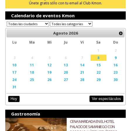
Únete gratis sólo con tu email al Club Kmon.
Calendario de eventos Kmon
Agosto
2026
Lu
Ma
Mi
Ju
Vi
Sa
Do
1
2
3
4
5
6
7
8
9
10
11
12
13
14
15
16
17
18
19
20
21
22
23
24
25
26
27
28
29
30
31
Ver espectáculos
Hoy
Gastronomía
CENA MARIDADA EN EL HOTEL
PALACIO DE SAMANIEGO CON