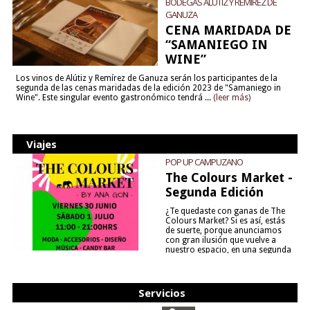
BODEGAS ALÚTIZ Y REMÍREZ DE
GANUZA
CENA MARIDADA DE
“SAMANIEGO IN
WINE”
Los vinos de Alútiz y Remírez de Ganuza serán los participantes de la
segunda de las cenas maridadas de la edición 2023 de "Samaniego in
Wine". Este singular evento gastronómico tendrá ...
(leer más)
Viajes
POP UP CAMPUZANO
The Colours Market -
Segunda Edición
¿Te quedaste con ganas de The
Colours Market? Si es así, estás
de suerte, porque anunciamos
con gran ilusión que vuelve a
nuestro espacio, en una segunda
edición y viene para quedarse....
(leer más)
Servicios