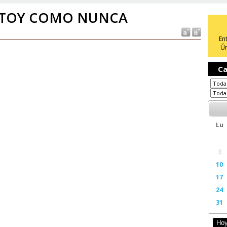
STOY COMO NUNCA
En
Ún
Ca
Lu
3
10
17
24
31
Ho