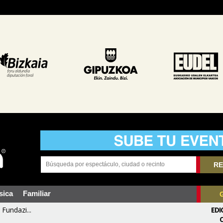
RE
sica
Familiar
Fundazi...
EDI