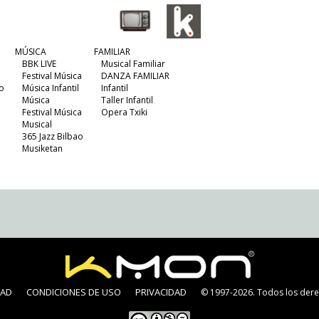
MÚSICA
FAMILIAR
BBK LIVE
Musical Familiar
Festival Música
DANZA FAMILIAR
o
Música Infantil
Infantil
Música
Taller Infantil
Festival Música
Opera Txiki
Musical
365 Jazz Bilbao
Musiketan
DAD
CONDICIONES DE USO
PRIVACIDAD
© 1997-2026. Todos los dere