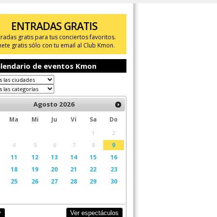
ENTRADAS GRATIS
tradas gratis para tus conciertos favoritos.
ete gratis sólo con tu email al Club Kmon.
lendario de eventos Kmon
Agosto
2026
Ma
Mi
Ju
Vi
Sa
Do
1
2
4
5
6
7
8
9
11
12
13
14
15
16
18
19
20
21
22
23
25
26
27
28
29
30
Ver espectáculos
y