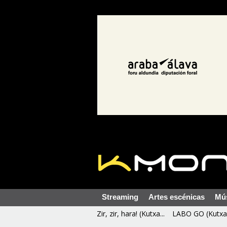
Streaming
Artes escénicas
Mú
Zir, zir, hara! (Kutxa...
LABO GO (Kutxa 