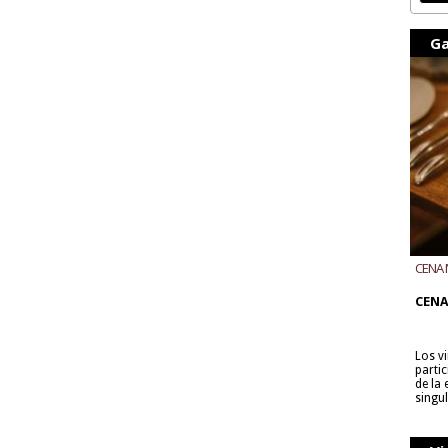
Ga
CENA 
CON B
CENA
Los v
parti
de la
singu