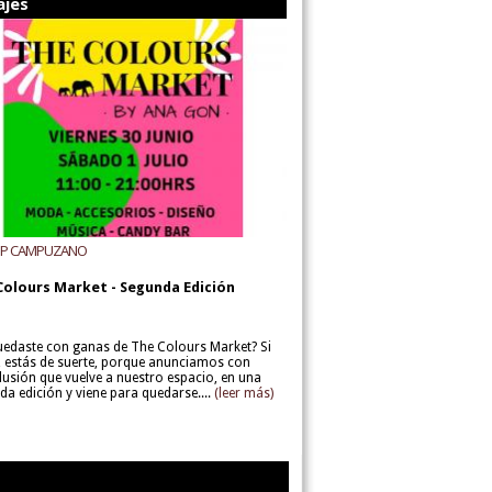
ajes
UP CAMPUZANO
Colours Market - Segunda Edición
uedaste con ganas de The Colours Market? Si
í, estás de suerte, porque anunciamos con
lusión que vuelve a nuestro espacio, en una
da edición y viene para quedarse....
(leer más)