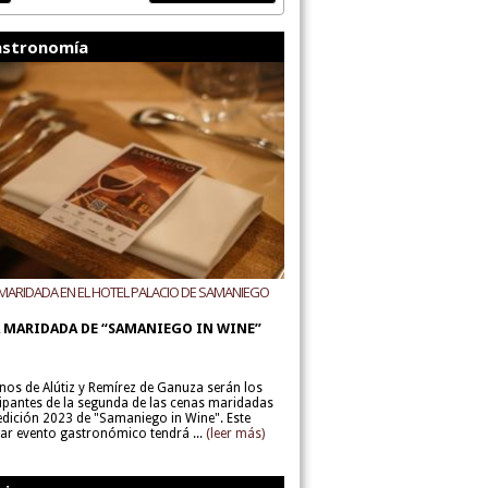
stronomía
MARIDADA EN EL HOTEL PALACIO DE SAMANIEGO
ODEGAS ALÚTIZ Y REMÍREZ DE GANUZA
 MARIDADA DE “SAMANIEGO IN WINE”
inos de Alútiz y Remírez de Ganuza serán los
cipantes de la segunda de las cenas maridadas
 edición 2023 de "Samaniego in Wine". Este
lar evento gastronómico tendrá ...
(leer más)