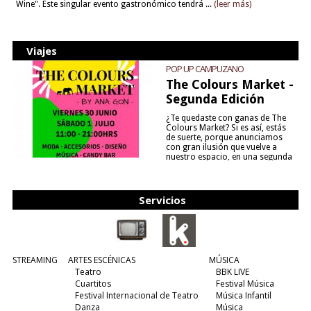
Wine". Este singular evento gastronómico tendrá ...
(leer más)
Viajes
POP UP CAMPUZANO
The Colours Market -
Segunda Edición
¿Te quedaste con ganas de The
Colours Market? Si es así, estás
de suerte, porque anunciamos
con gran ilusión que vuelve a
nuestro espacio, en una segunda
edición y viene para quedarse....
(leer más)
Servicios
STREAMING
ARTES ESCÉNICAS
MÚSICA
Teatro
BBK LIVE
Cuartitos
Festival Música
Festival Internacional de Teatro
Música Infantil
Danza
Música