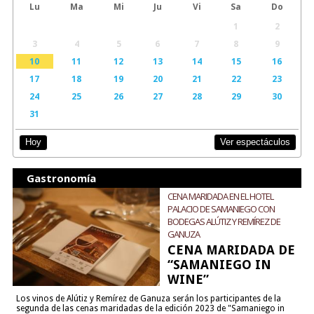
Lu
Ma
Mi
Ju
Vi
Sa
Do
1
2
3
4
5
6
7
8
9
10
11
12
13
14
15
16
17
18
19
20
21
22
23
24
25
26
27
28
29
30
31
Ver espectáculos
Hoy
Gastronomía
CENA MARIDADA EN EL HOTEL
PALACIO DE SAMANIEGO CON
BODEGAS ALÚTIZ Y REMÍREZ DE
GANUZA
CENA MARIDADA DE
“SAMANIEGO IN
WINE”
Los vinos de Alútiz y Remírez de Ganuza serán los participantes de la
segunda de las cenas maridadas de la edición 2023 de "Samaniego in