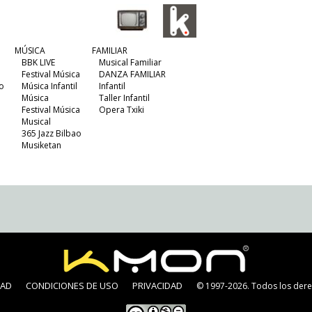
MÚSICA
FAMILIAR
BBK LIVE
Musical Familiar
Festival Música
DANZA FAMILIAR
o
Música Infantil
Infantil
Música
Taller Infantil
Festival Música
Opera Txiki
Musical
365 Jazz Bilbao
Musiketan
DAD
CONDICIONES DE USO
PRIVACIDAD
© 1997-2026. Todos los dere