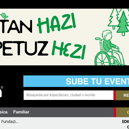
RE
sica
Familiar
Fundazi...
EDI