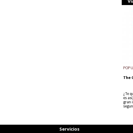
Vi
POP 
The 
¿Te q
es as
gran i
segun
Servicios