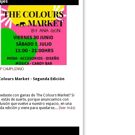
ajes
UP CAMPUZANO
Colours Market - Segunda Edición
uedaste con ganas de The Colours Market? Si
í, estás de suerte, porque anunciamos con
lusión que vuelve a nuestro espacio, en una
da edición y viene para quedarse....
(leer más)