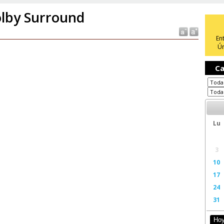
lby Surround
En
Ún
Ca
Lu
3
10
17
24
31
Ho