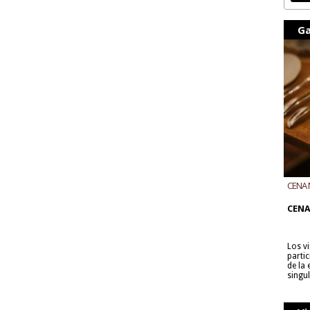
Ga
CENA 
CON B
CENA
Los v
parti
de la
singu