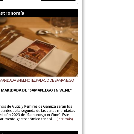
stronomía
MARIDADA EN EL HOTEL PALACIO DE SAMANIEGO
ODEGAS ALÚTIZ Y REMÍREZ DE GANUZA
 MARIDADA DE “SAMANIEGO IN WINE”
inos de Alútiz y Remírez de Ganuza serán los
cipantes de la segunda de las cenas maridadas
 edición 2023 de "Samaniego in Wine". Este
lar evento gastronómico tendrá ...
(leer más)