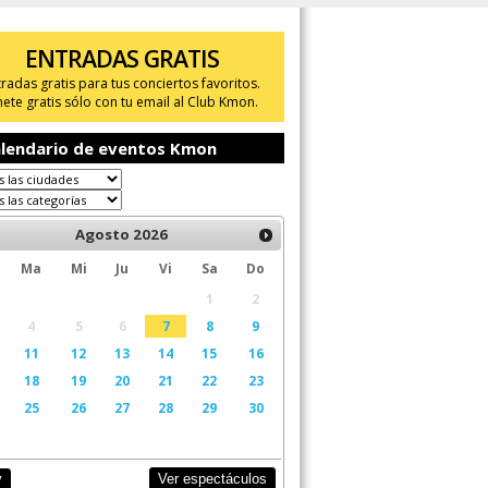
ENTRADAS GRATIS
tradas gratis para tus conciertos favoritos.
ete gratis sólo con tu email al Club Kmon.
lendario de eventos Kmon
Agosto
2026
Ma
Mi
Ju
Vi
Sa
Do
1
2
4
5
6
7
8
9
11
12
13
14
15
16
18
19
20
21
22
23
25
26
27
28
29
30
Ver espectáculos
y