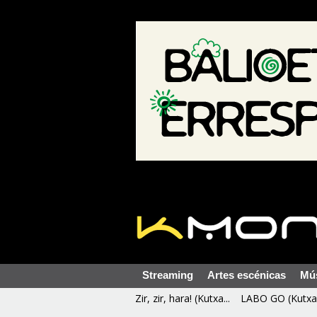
Streaming
Artes escénicas
Mú
Zir, zir, hara! (Kutxa...
LABO GO (Kutxa 