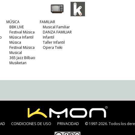
MÚSICA
FAMILIAR
BBK LIVE
Musical Familiar
Festival Música
DANZA FAMILIAR
o
Música Infantil
Infantil
Música
Taller Infantil
Festival Música
Opera Txiki
Musical
365 Jazz Bilbao
Musiketan
DAD
CONDICIONES DE USO
PRIVACIDAD
© 1997-2026. Todos los dere