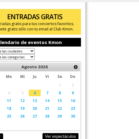
ENTRADAS GRATIS
tradas gratis para tus conciertos favoritos.
ete gratis sólo con tu email al Club Kmon.
lendario de eventos Kmon
Agosto
2026
Ma
Mi
Ju
Vi
Sa
Do
1
2
4
5
6
7
8
9
11
12
13
14
15
16
18
19
20
21
22
23
25
26
27
28
29
30
Ver espectáculos
y