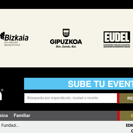
RE
sica
Familiar
Fundazi...
EDI