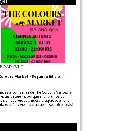
ajes
UP CAMPUZANO
Colours Market - Segunda Edición
uedaste con ganas de The Colours Market? Si
í, estás de suerte, porque anunciamos con
lusión que vuelve a nuestro espacio, en una
da edición y viene para quedarse....
(leer más)