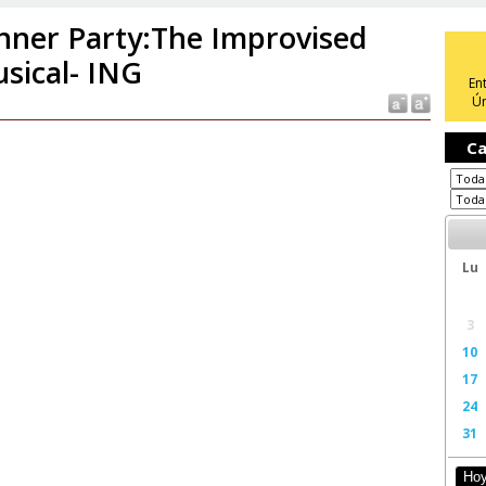
nner Party:The Improvised
sical- ING
En
Ún
Ca
Lu
3
10
17
24
31
Ho