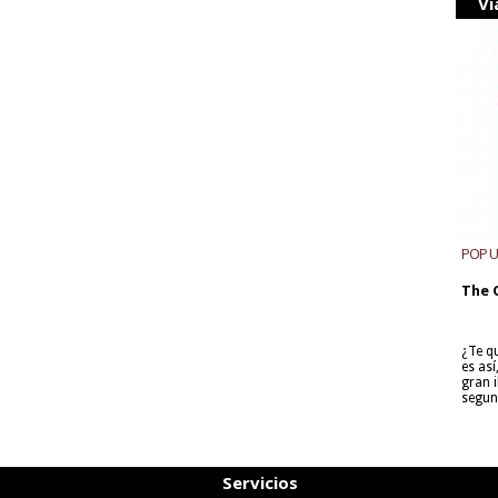
Vi
POP 
The 
¿Te q
es as
gran i
segun
Servicios