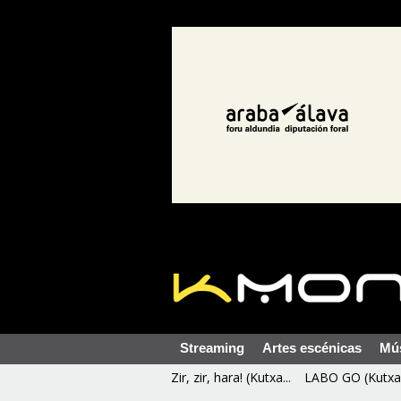
Streaming
Artes escénicas
Mú
Zir, zir, hara! (Kutxa...
LABO GO (Kutxa 