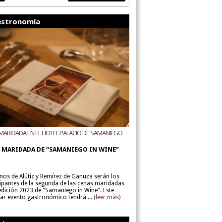
stronomía
MARIDADA EN EL HOTEL PALACIO DE SAMANIEGO
ODEGAS ALÚTIZ Y REMÍREZ DE GANUZA
 MARIDADA DE “SAMANIEGO IN WINE”
inos de Alútiz y Remírez de Ganuza serán los
cipantes de la segunda de las cenas maridadas
 edición 2023 de "Samaniego in Wine". Este
lar evento gastronómico tendrá ...
(leer más)