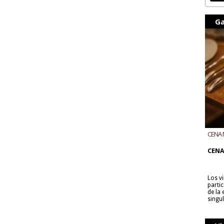
Ga
CENA 
CON B
CENA
Los v
parti
de la
singu