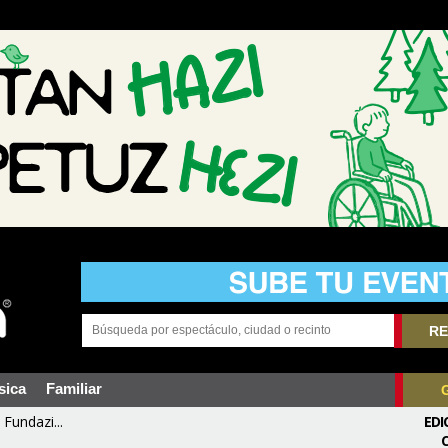
RE
sica
Familiar
Fundazi...
EDI