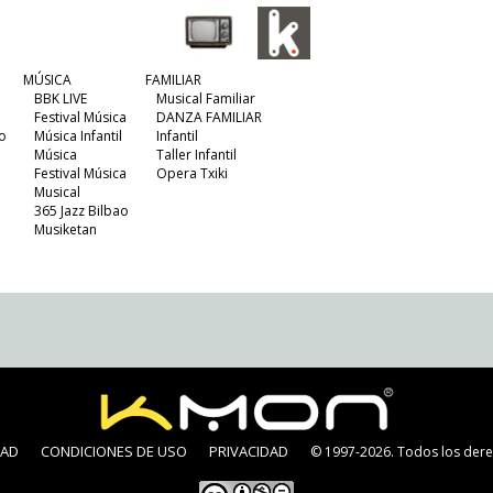
MÚSICA
FAMILIAR
BBK LIVE
Musical Familiar
Festival Música
DANZA FAMILIAR
o
Música Infantil
Infantil
Música
Taller Infantil
Festival Música
Opera Txiki
Musical
365 Jazz Bilbao
Musiketan
DAD
CONDICIONES DE USO
PRIVACIDAD
© 1997-2026. Todos los dere