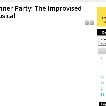
nner Party: The Improvised
sical
En
Ún
Ca
Lu
3
10
17
24
31
Ho