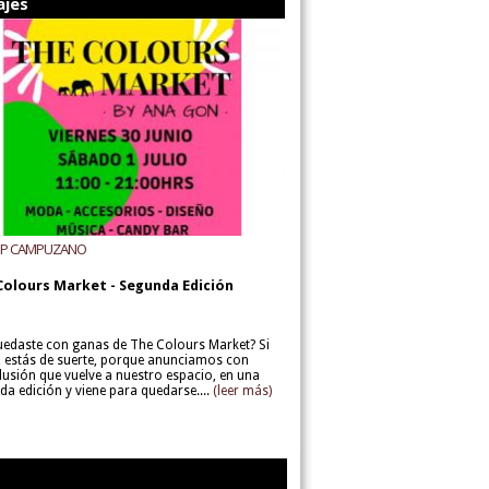
ajes
UP CAMPUZANO
Colours Market - Segunda Edición
uedaste con ganas de The Colours Market? Si
í, estás de suerte, porque anunciamos con
lusión que vuelve a nuestro espacio, en una
da edición y viene para quedarse....
(leer más)