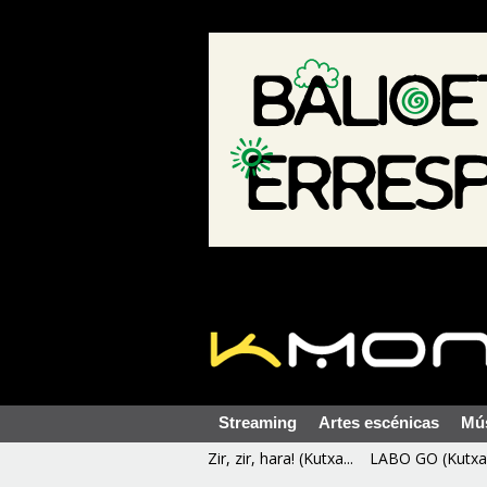
Streaming
Artes escénicas
Mú
Zir, zir, hara! (Kutxa...
LABO GO (Kutxa 