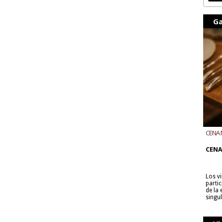
Ga
CENA 
CON B
CENA
Los v
parti
de la
singu