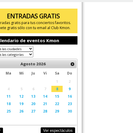
ENTRADAS GRATIS
tradas gratis para tus conciertos favoritos.
ete gratis sólo con tu email al Club Kmon.
lendario de eventos Kmon
Agosto
2026
Ma
Mi
Ju
Vi
Sa
Do
1
2
4
5
6
7
8
9
11
12
13
14
15
16
18
19
20
21
22
23
25
26
27
28
29
30
Ver espectáculos
y