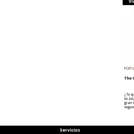
Vi
POP 
The 
¿Te q
es as
gran i
segun
Servicios