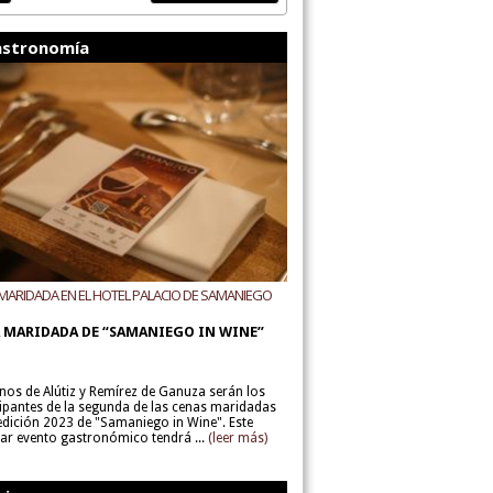
stronomía
MARIDADA EN EL HOTEL PALACIO DE SAMANIEGO
ODEGAS ALÚTIZ Y REMÍREZ DE GANUZA
 MARIDADA DE “SAMANIEGO IN WINE”
inos de Alútiz y Remírez de Ganuza serán los
cipantes de la segunda de las cenas maridadas
 edición 2023 de "Samaniego in Wine". Este
lar evento gastronómico tendrá ...
(leer más)