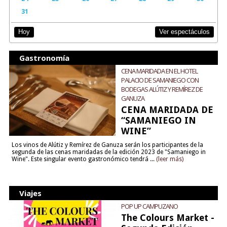
31
Ver espectáculos
Hoy
Gastronomía
CENA MARIDADA EN EL HOTEL
PALACIO DE SAMANIEGO CON
BODEGAS ALÚTIZ Y REMÍREZ DE
GANUZA
CENA MARIDADA DE
“SAMANIEGO IN
WINE”
Los vinos de Alútiz y Remírez de Ganuza serán los participantes de la
segunda de las cenas maridadas de la edición 2023 de "Samaniego in
Wine". Este singular evento gastronómico tendrá ...
(leer más)
Viajes
POP UP CAMPUZANO
The Colours Market -