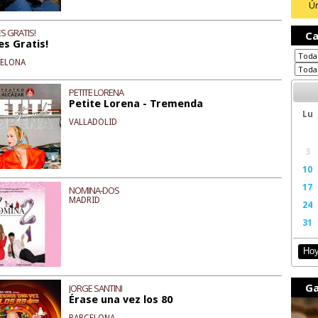
Ún
S GRATIS!
Ca
es Gratis!
CELONA
PETITE LORENA
Petite Lorena - Tremenda
Lu
VALLADOLID
3
10
17
NOMINA-DOS
MADRID
24
31
Ho
Ga
JORGE SANTINI
Érase una vez los 80