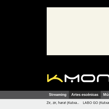
Streaming
Artes escénicas
Mú
Zir, zir, hara! (Kutxa...
LABO GO (Kutxa 