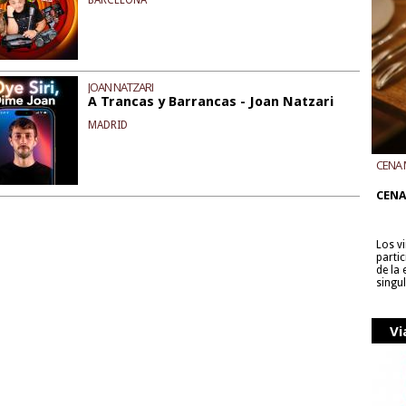
BARCELONA
JOAN NATZARI
A Trancas y Barrancas - Joan Natzari
MADRID
CENA 
CON B
CENA
Los v
parti
de la
singu
Vi