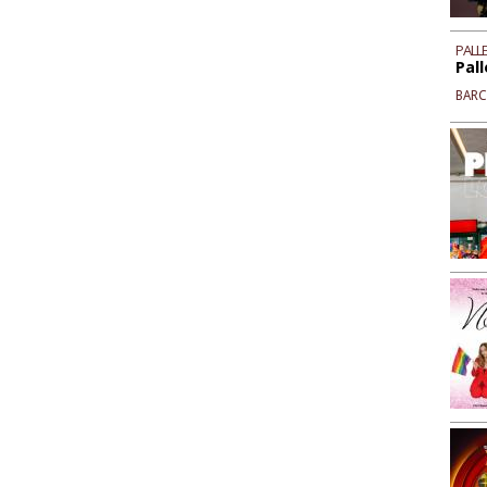
PALLE
Pall
BAR