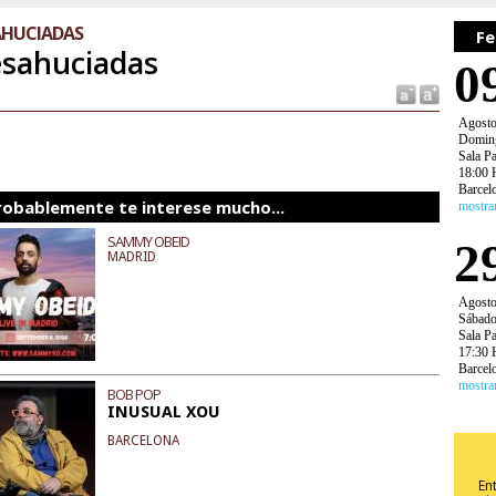
AHUCIADAS
Fe
sahuciadas
0
Agost
Domin
Sala P
18:00 
Barcel
robablemente te interese mucho...
mostra
SAMMY OBEID
2
MADRID
Agost
Sábad
Sala P
17:30 
Barcel
mostra
BOB POP
INUSUAL XOU
BARCELONA
En