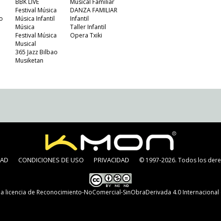
BBK LIVE
Musical Familiar
Festival Música
DANZA FAMILIAR
o
Música Infantil
Infantil
Música
Taller Infantil
Festival Música
Opera Txiki
Musical
365 Jazz Bilbao
Musiketan
DAD
CONDICIONES DE USO
PRIVACIDAD
© 1997-2026. Todos los dere
na
licencia de Reconocimiento-NoComercial-SinObraDerivada 4.0 Internaciona