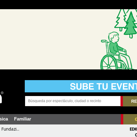
RE
sica
Familiar
Fundazi...
EDI