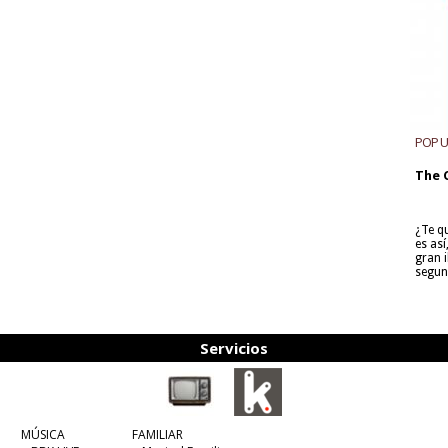
POP 
The 
¿Te q
es as
gran i
segun
Servicios
MÚSICA
FAMILIAR