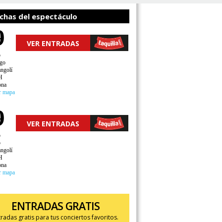
chas del espectáculo
9
VER ENTRADAS
o
go
angolí
H
ona
r mapa
9
VER ENTRADAS
o
o
angolí
H
ona
r mapa
ENTRADAS GRATIS
tradas gratis para tus conciertos favoritos.