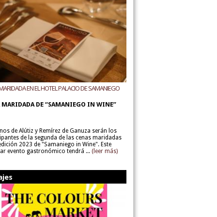
MARIDADA EN EL HOTEL PALACIO DE SAMANIEGO
ODEGAS ALÚTIZ Y REMÍREZ DE GANUZA
 MARIDADA DE “SAMANIEGO IN WINE”
inos de Alútiz y Remírez de Ganuza serán los
cipantes de la segunda de las cenas maridadas
 edición 2023 de "Samaniego in Wine". Este
lar evento gastronómico tendrá ...
(leer más)
ajes