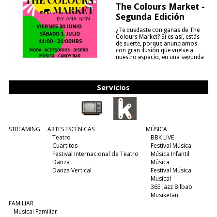
The Colours Market -
Segunda Edición
¿Te quedaste con ganas de The
Colours Market? Si es así, estás
de suerte, porque anunciamos
con gran ilusión que vuelve a
nuestro espacio, en una segunda
edición y viene para quedarse....
(leer más)
Servicios
STREAMING
ARTES ESCÉNICAS
MÚSICA
Teatro
BBK LIVE
Cuartitos
Festival Música
Festival Internacional de Teatro
Música Infantil
Danza
Música
Danza Vertical
Festival Música
Musical
365 Jazz Bilbao
Musiketan
FAMILIAR
Musical Familiar