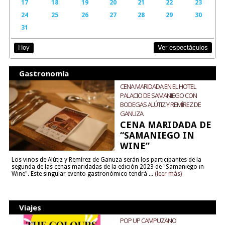
17
18
19
20
21
22
23
24
25
26
27
28
29
30
31
Ver espectáculos
Hoy
Gastronomía
CENA MARIDADA EN EL HOTEL
PALACIO DE SAMANIEGO CON
BODEGAS ALÚTIZ Y REMÍREZ DE
GANUZA
CENA MARIDADA DE
“SAMANIEGO IN
WINE”
Los vinos de Alútiz y Remírez de Ganuza serán los participantes de la
segunda de las cenas maridadas de la edición 2023 de "Samaniego in
Wine". Este singular evento gastronómico tendrá ...
(leer más)
Viajes
POP UP CAMPUZANO