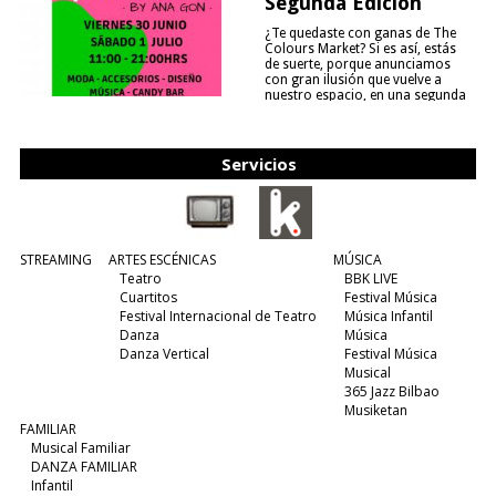
Segunda Edición
¿Te quedaste con ganas de The
Colours Market? Si es así, estás
de suerte, porque anunciamos
con gran ilusión que vuelve a
nuestro espacio, en una segunda
edición y viene para quedarse....
(leer más)
Servicios
STREAMING
ARTES ESCÉNICAS
MÚSICA
Teatro
BBK LIVE
Cuartitos
Festival Música
Festival Internacional de Teatro
Música Infantil
Danza
Música
Danza Vertical
Festival Música
Musical
365 Jazz Bilbao
Musiketan
FAMILIAR
Musical Familiar
DANZA FAMILIAR
Infantil