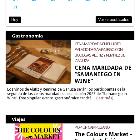
31
Ver espectáculos
Hoy
Gastronomía
CENA MARIDADA EN EL HOTEL
PALACIO DE SAMANIEGO CON
BODEGAS ALÚTIZ Y REMÍREZ DE
GANUZA
CENA MARIDADA DE
“SAMANIEGO IN
WINE”
Los vinos de Alútiz y Remírez de Ganuza serán los participantes de la
segunda de las cenas maridadas de la edición 2023 de "Samaniego in
Wine". Este singular evento gastronómico tendrá ...
(leer más)
Viajes
POP UP CAMPUZANO
The Colours Market -