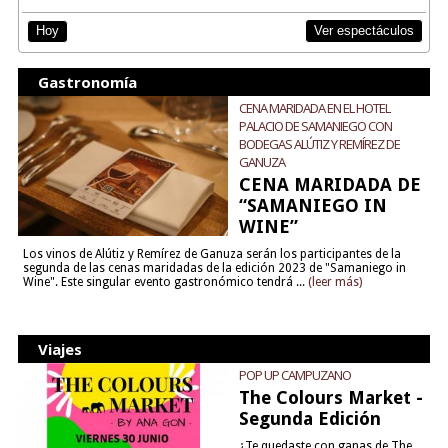
Ver espectáculos
Hoy
Gastronomía
CENA MARIDADA EN EL HOTEL
PALACIO DE SAMANIEGO CON
BODEGAS ALÚTIZ Y REMÍREZ DE
GANUZA
CENA MARIDADA DE
“SAMANIEGO IN
WINE”
Los vinos de Alútiz y Remírez de Ganuza serán los participantes de la
segunda de las cenas maridadas de la edición 2023 de "Samaniego in
Wine". Este singular evento gastronómico tendrá ...
(leer más)
Viajes
POP UP CAMPUZANO
The Colours Market -
Segunda Edición
¿Te quedaste con ganas de The