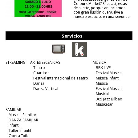
Colours Market? Si es así, estás
de suerte, porque anunciamos
con gran ilusión que vuelve a
nuestro espacio, en una segunda
edición y viene para quedarse....
(leer más)
Servicios
STREAMING
ARTES ESCÉNICAS
MÚSICA
Teatro
BBK LIVE
Cuartitos
Festival Música
Festival Internacional de Teatro
Música Infantil
Danza
Música
Danza Vertical
Festival Música
Musical
365 Jazz Bilbao
Musiketan
FAMILIAR
Musical Familiar
DANZA FAMILIAR
Infantil
Taller Infantil
Opera Txiki