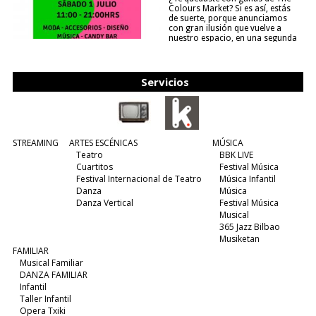
Colours Market? Si es así, estás
de suerte, porque anunciamos
con gran ilusión que vuelve a
nuestro espacio, en una segunda
edición y viene para quedarse....
(leer más)
Servicios
STREAMING
ARTES ESCÉNICAS
MÚSICA
Teatro
BBK LIVE
Cuartitos
Festival Música
Festival Internacional de Teatro
Música Infantil
Danza
Música
Danza Vertical
Festival Música
Musical
365 Jazz Bilbao
Musiketan
FAMILIAR
Musical Familiar
DANZA FAMILIAR
Infantil
Taller Infantil
Opera Txiki