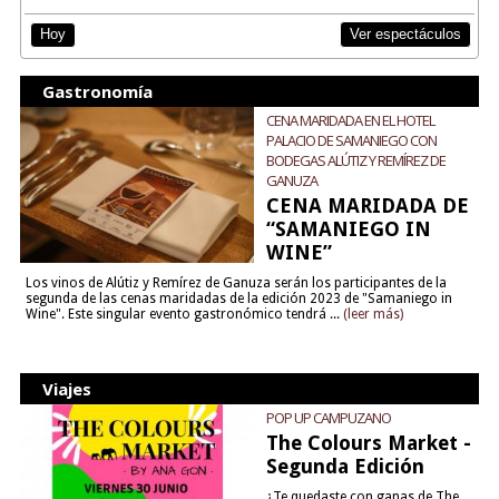
Ver espectáculos
Hoy
Gastronomía
CENA MARIDADA EN EL HOTEL
PALACIO DE SAMANIEGO CON
BODEGAS ALÚTIZ Y REMÍREZ DE
GANUZA
CENA MARIDADA DE
“SAMANIEGO IN
WINE”
Los vinos de Alútiz y Remírez de Ganuza serán los participantes de la
segunda de las cenas maridadas de la edición 2023 de "Samaniego in
Wine". Este singular evento gastronómico tendrá ...
(leer más)
Viajes
POP UP CAMPUZANO
The Colours Market -
Segunda Edición
¿Te quedaste con ganas de The