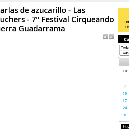
arlas de azucarillo - Las
uchers - 7º Festival Cirqueando
En
Sierra Guadarrama
Ún
Ca
Lu
3
10
17
24
31
Ho