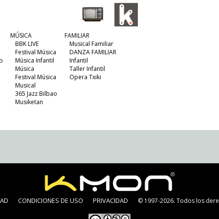
MÚSICA
FAMILIAR
BBK LIVE
Musical Familiar
Festival Música
DANZA FAMILIAR
o
Música Infantil
Infantil
Música
Taller Infantil
Festival Música
Opera Txiki
Musical
365 Jazz Bilbao
Musiketan
DAD
CONDICIONES DE USO
PRIVACIDAD
© 1997-2026. Todos los dere