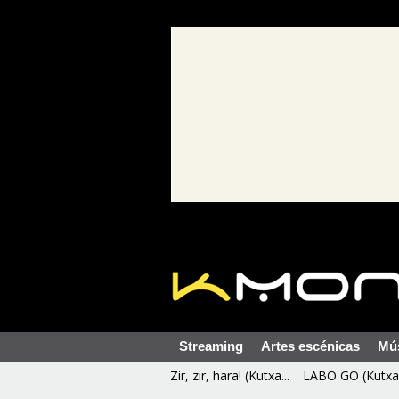
Streaming
Artes escénicas
Mú
Zir, zir, hara! (Kutxa...
LABO GO (Kutxa 