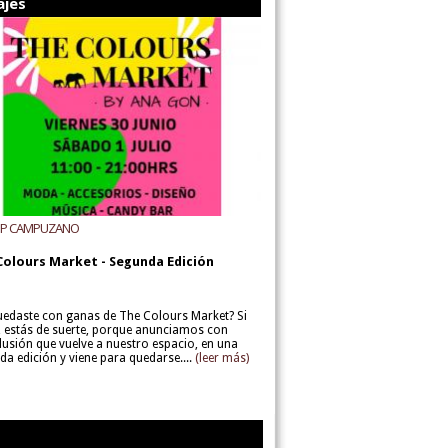
ajes
UP CAMPUZANO
Colours Market - Segunda Edición
uedaste con ganas de The Colours Market? Si
í, estás de suerte, porque anunciamos con
lusión que vuelve a nuestro espacio, en una
da edición y viene para quedarse....
(leer más)