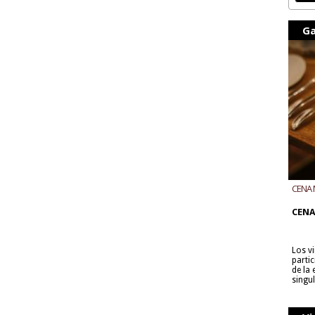
Ga
CENA 
CON B
CENA
Los v
parti
de la
singu