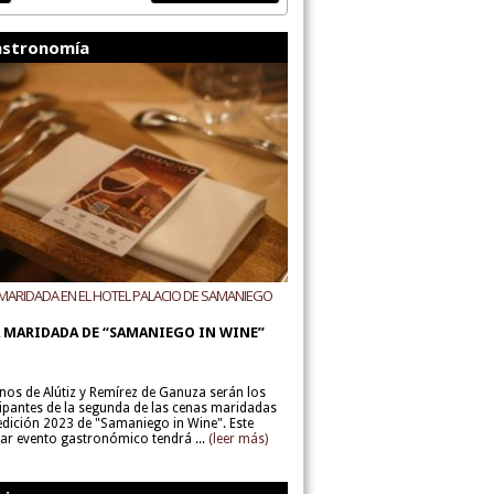
stronomía
MARIDADA EN EL HOTEL PALACIO DE SAMANIEGO
ODEGAS ALÚTIZ Y REMÍREZ DE GANUZA
 MARIDADA DE “SAMANIEGO IN WINE”
inos de Alútiz y Remírez de Ganuza serán los
cipantes de la segunda de las cenas maridadas
 edición 2023 de "Samaniego in Wine". Este
lar evento gastronómico tendrá ...
(leer más)