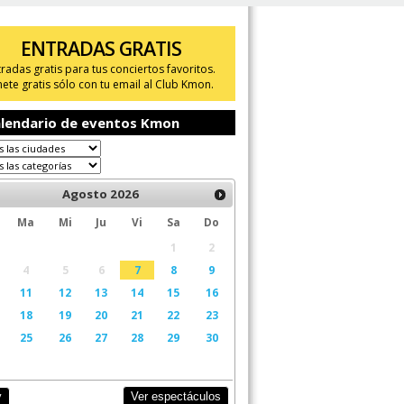
ENTRADAS GRATIS
tradas gratis para tus conciertos favoritos.
ete gratis sólo con tu email al Club Kmon.
lendario de eventos Kmon
Agosto
2026
Ma
Mi
Ju
Vi
Sa
Do
1
2
4
5
6
7
8
9
11
12
13
14
15
16
18
19
20
21
22
23
25
26
27
28
29
30
Ver espectáculos
y