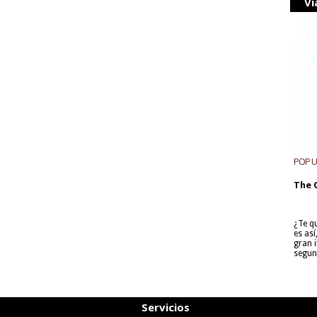
Vi
POP 
The 
¿Te q
es as
gran i
segun
Servicios