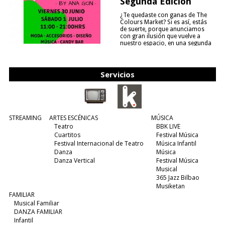
Segunda Edición
¿Te quedaste con ganas de The
Colours Market? Si es así, estás
de suerte, porque anunciamos
con gran ilusión que vuelve a
nuestro espacio, en una segunda
edición y viene para quedarse....
(leer más)
Servicios
STREAMING
ARTES ESCÉNICAS
MÚSICA
Teatro
BBK LIVE
Cuartitos
Festival Música
Festival Internacional de Teatro
Música Infantil
Danza
Música
Danza Vertical
Festival Música
Musical
365 Jazz Bilbao
Musiketan
FAMILIAR
Musical Familiar
DANZA FAMILIAR
Infantil