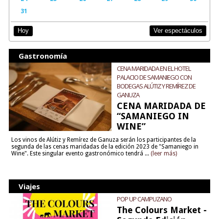
31
Ver espectáculos
Hoy
Gastronomía
CENA MARIDADA EN EL HOTEL
PALACIO DE SAMANIEGO CON
BODEGAS ALÚTIZ Y REMÍREZ DE
GANUZA
CENA MARIDADA DE
“SAMANIEGO IN
WINE”
Los vinos de Alútiz y Remírez de Ganuza serán los participantes de la
segunda de las cenas maridadas de la edición 2023 de "Samaniego in
Wine". Este singular evento gastronómico tendrá ...
(leer más)
Viajes
POP UP CAMPUZANO
The Colours Market -