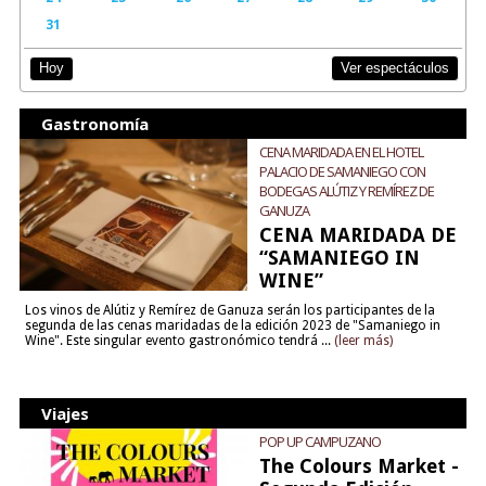
31
Ver espectáculos
Hoy
Gastronomía
CENA MARIDADA EN EL HOTEL
PALACIO DE SAMANIEGO CON
BODEGAS ALÚTIZ Y REMÍREZ DE
GANUZA
CENA MARIDADA DE
“SAMANIEGO IN
WINE”
Los vinos de Alútiz y Remírez de Ganuza serán los participantes de la
segunda de las cenas maridadas de la edición 2023 de "Samaniego in
Wine". Este singular evento gastronómico tendrá ...
(leer más)
Viajes
POP UP CAMPUZANO
The Colours Market -