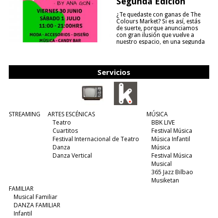
Segunda Edición
¿Te quedaste con ganas de The
Colours Market? Si es así, estás
de suerte, porque anunciamos
con gran ilusión que vuelve a
nuestro espacio, en una segunda
edición y viene para quedarse....
(leer más)
Servicios
STREAMING
ARTES ESCÉNICAS
MÚSICA
Teatro
BBK LIVE
Cuartitos
Festival Música
Festival Internacional de Teatro
Música Infantil
Danza
Música
Danza Vertical
Festival Música
Musical
365 Jazz Bilbao
Musiketan
FAMILIAR
Musical Familiar
DANZA FAMILIAR
Infantil