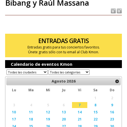
Bibang y Raúl Massana
ENTRADAS GRATIS
Entradas gratis para tus conciertos favoritos.
Únete gratis sólo con tu email al Club Kmon.
Calendario de eventos Kmon
Agosto
2026
Lu
Ma
Mi
Ju
Vi
Sa
Do
1
2
3
4
5
6
7
8
9
10
11
12
13
14
15
16
17
18
19
20
21
22
23
24
25
26
27
28
29
30