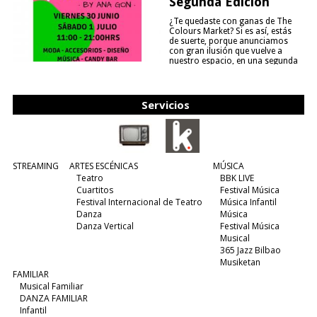
Segunda Edición
¿Te quedaste con ganas de The
Colours Market? Si es así, estás
de suerte, porque anunciamos
con gran ilusión que vuelve a
nuestro espacio, en una segunda
edición y viene para quedarse....
(leer más)
Servicios
STREAMING
ARTES ESCÉNICAS
MÚSICA
Teatro
BBK LIVE
Cuartitos
Festival Música
Festival Internacional de Teatro
Música Infantil
Danza
Música
Danza Vertical
Festival Música
Musical
365 Jazz Bilbao
Musiketan
FAMILIAR
Musical Familiar
DANZA FAMILIAR
Infantil