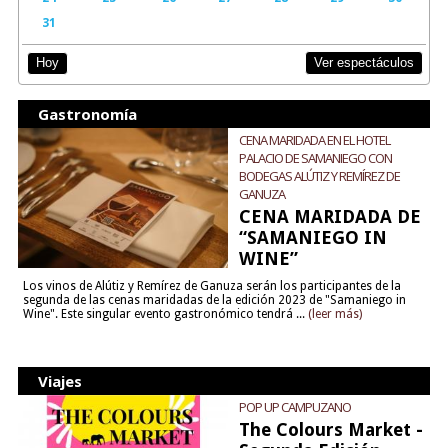
31
Ver espectáculos
Hoy
Gastronomía
CENA MARIDADA EN EL HOTEL
PALACIO DE SAMANIEGO CON
BODEGAS ALÚTIZ Y REMÍREZ DE
GANUZA
CENA MARIDADA DE
“SAMANIEGO IN
WINE”
Los vinos de Alútiz y Remírez de Ganuza serán los participantes de la
segunda de las cenas maridadas de la edición 2023 de "Samaniego in
Wine". Este singular evento gastronómico tendrá ...
(leer más)
Viajes
POP UP CAMPUZANO
The Colours Market -