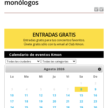
monólogos
ENTRADAS GRATIS
Entradas gratis para tus conciertos favoritos.
Únete gratis sólo con tu email al Club Kmon.
Calendario de eventos Kmon
Agosto
2026
Lu
Ma
Mi
Ju
Vi
Sa
Do
1
2
3
4
5
6
7
8
9
10
11
12
13
14
15
16
17
18
19
20
21
22
23
24
25
26
27
28
29
30