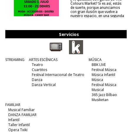
Colours Market? Si es así, estás
de suerte, porque anunciamos
con gran ilusión que vuelve a
nuestro espacio, en una segunda
edición y viene para quedarse....
(leer más)
Servicios
STREAMING
ARTES ESCÉNICAS
MÚSICA
Teatro
BBK LIVE
Cuartitos
Festival Música
Festival Internacional de Teatro
Música Infantil
Danza
Música
Danza Vertical
Festival Música
Musical
365 Jazz Bilbao
Musiketan
FAMILIAR
Musical Familiar
DANZA FAMILIAR
Infantil
Taller Infantil
Opera Txiki