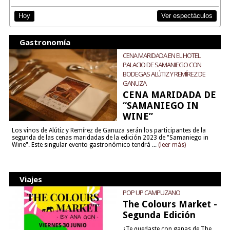
Ver espectáculos
Hoy
Gastronomía
CENA MARIDADA EN EL HOTEL
PALACIO DE SAMANIEGO CON
BODEGAS ALÚTIZ Y REMÍREZ DE
GANUZA
CENA MARIDADA DE
“SAMANIEGO IN
WINE”
Los vinos de Alútiz y Remírez de Ganuza serán los participantes de la
segunda de las cenas maridadas de la edición 2023 de "Samaniego in
Wine". Este singular evento gastronómico tendrá ...
(leer más)
Viajes
POP UP CAMPUZANO
The Colours Market -
Segunda Edición
¿Te quedaste con ganas de The