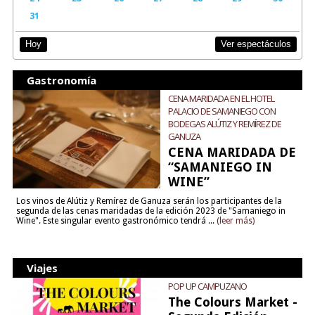
31
Ver espectáculos
Hoy
Gastronomía
CENA MARIDADA EN EL HOTEL
PALACIO DE SAMANIEGO CON
BODEGAS ALÚTIZ Y REMÍREZ DE
GANUZA
CENA MARIDADA DE
“SAMANIEGO IN
WINE”
Los vinos de Alútiz y Remírez de Ganuza serán los participantes de la
segunda de las cenas maridadas de la edición 2023 de "Samaniego in
Wine". Este singular evento gastronómico tendrá ...
(leer más)
Viajes
POP UP CAMPUZANO
The Colours Market -