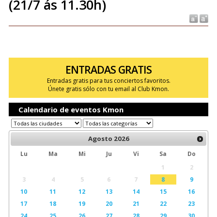
(21/7 ás 11.30h)
ENTRADAS GRATIS
Entradas gratis para tus conciertos favoritos.
Únete gratis sólo con tu email al Club Kmon.
Calendario de eventos Kmon
Agosto
2026
Lu
Ma
Mi
Ju
Vi
Sa
Do
1
2
3
4
5
6
7
8
9
10
11
12
13
14
15
16
17
18
19
20
21
22
23
24
25
26
27
28
29
30