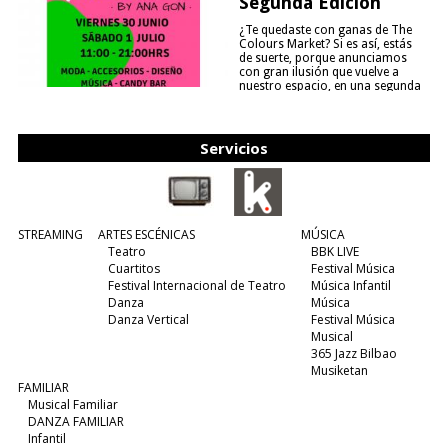
Segunda Edición
¿Te quedaste con ganas de The
Colours Market? Si es así, estás
de suerte, porque anunciamos
con gran ilusión que vuelve a
nuestro espacio, en una segunda
edición y viene para quedarse....
(leer más)
Servicios
STREAMING
ARTES ESCÉNICAS
MÚSICA
Teatro
BBK LIVE
Cuartitos
Festival Música
Festival Internacional de Teatro
Música Infantil
Danza
Música
Danza Vertical
Festival Música
Musical
365 Jazz Bilbao
Musiketan
FAMILIAR
Musical Familiar
DANZA FAMILIAR
Infantil