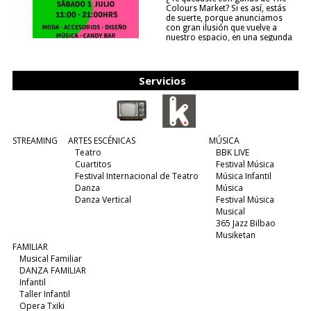
Colours Market? Si es así, estás
de suerte, porque anunciamos
con gran ilusión que vuelve a
nuestro espacio, en una segunda
edición y viene para quedarse....
(leer más)
Servicios
STREAMING
ARTES ESCÉNICAS
MÚSICA
Teatro
BBK LIVE
Cuartitos
Festival Música
Festival Internacional de Teatro
Música Infantil
Danza
Música
Danza Vertical
Festival Música
Musical
365 Jazz Bilbao
Musiketan
FAMILIAR
Musical Familiar
DANZA FAMILIAR
Infantil
Taller Infantil
Opera Txiki