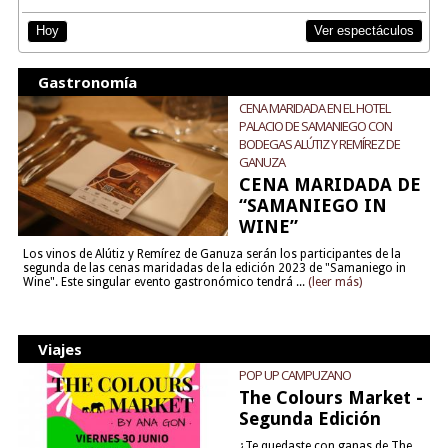
Ver espectáculos
Hoy
Gastronomía
CENA MARIDADA EN EL HOTEL
PALACIO DE SAMANIEGO CON
BODEGAS ALÚTIZ Y REMÍREZ DE
GANUZA
CENA MARIDADA DE
“SAMANIEGO IN
WINE”
Los vinos de Alútiz y Remírez de Ganuza serán los participantes de la
segunda de las cenas maridadas de la edición 2023 de "Samaniego in
Wine". Este singular evento gastronómico tendrá ...
(leer más)
Viajes
POP UP CAMPUZANO
The Colours Market -
Segunda Edición
¿Te quedaste con ganas de The