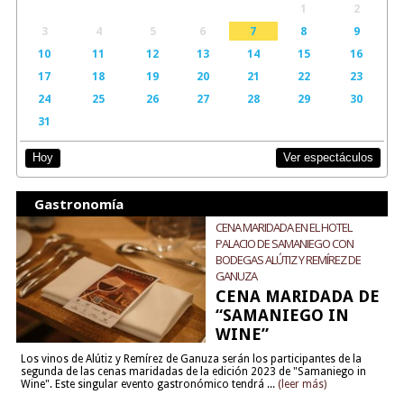
1
2
3
4
5
6
7
8
9
10
11
12
13
14
15
16
17
18
19
20
21
22
23
24
25
26
27
28
29
30
31
Ver espectáculos
Hoy
Gastronomía
CENA MARIDADA EN EL HOTEL
PALACIO DE SAMANIEGO CON
BODEGAS ALÚTIZ Y REMÍREZ DE
GANUZA
CENA MARIDADA DE
“SAMANIEGO IN
WINE”
Los vinos de Alútiz y Remírez de Ganuza serán los participantes de la
segunda de las cenas maridadas de la edición 2023 de "Samaniego in
Wine". Este singular evento gastronómico tendrá ...
(leer más)