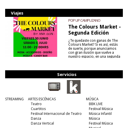
Viajes
POP UP CAMPUZANO
The Colours Market -
Segunda Edición
¿Te quedaste con ganas de The
Colours Market? Si es así, estás
de suerte, porque anunciamos
con gran ilusión que vuelve a
nuestro espacio, en una segunda
edición y viene para quedarse....
(leer más)
Servicios
STREAMING
ARTES ESCÉNICAS
MÚSICA
Teatro
BBK LIVE
Cuartitos
Festival Música
Festival Internacional de Teatro
Música Infantil
Danza
Música
Danza Vertical
Festival Música