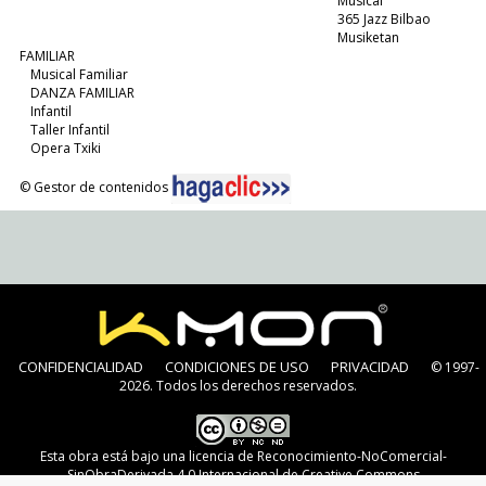
Musical
365 Jazz Bilbao
Musiketan
FAMILIAR
Musical Familiar
DANZA FAMILIAR
Infantil
Taller Infantil
Opera Txiki
© Gestor de contenidos
CONFIDENCIALIDAD
CONDICIONES DE USO
PRIVACIDAD
© 1997-
2026. Todos los derechos reservados.
Esta obra está bajo una
licencia de Reconocimiento-NoComercial-
SinObraDerivada 4.0 Internacional de Creative Commons