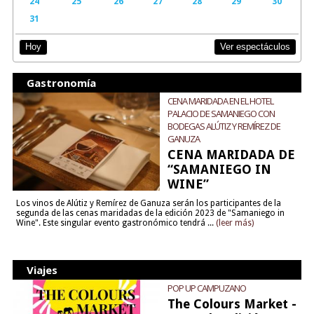
24
25
26
27
28
29
30
31
Ver espectáculos
Hoy
Gastronomía
CENA MARIDADA EN EL HOTEL
PALACIO DE SAMANIEGO CON
BODEGAS ALÚTIZ Y REMÍREZ DE
GANUZA
CENA MARIDADA DE
“SAMANIEGO IN
WINE”
Los vinos de Alútiz y Remírez de Ganuza serán los participantes de la
segunda de las cenas maridadas de la edición 2023 de "Samaniego in
Wine". Este singular evento gastronómico tendrá ...
(leer más)
Viajes
POP UP CAMPUZANO
The Colours Market -