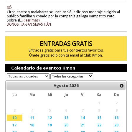
SÓ
Circo, teatro y malabares se unen en Só, delicioso montaje dirigido al
público familiar y creado por la compañía gallega Xampatito Pato.
Sobre el...
(leer más)
DONOSTIA-SAN SEBASTIÁN
ENTRADAS GRATIS
Entradas gratis para tus conciertos favoritos.
Únete gratis sólo con tu email al Club Kmon.
Calendario de eventos Kmon
Agosto
2026
Lu
Ma
Mi
Ju
Vi
Sa
Do
1
2
3
4
5
6
7
8
9
10
11
12
13
14
15
16
17
18
19
20
21
22
23