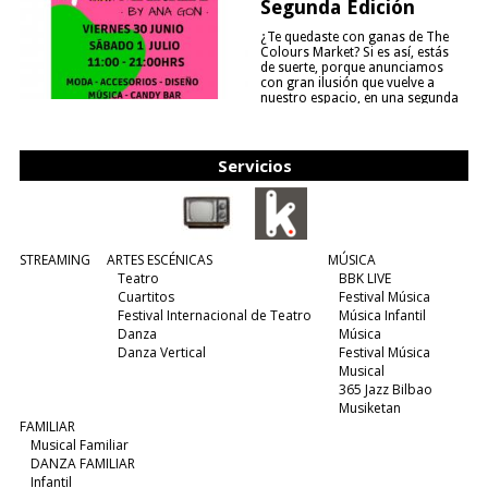
Segunda Edición
¿Te quedaste con ganas de The
Colours Market? Si es así, estás
de suerte, porque anunciamos
con gran ilusión que vuelve a
nuestro espacio, en una segunda
edición y viene para quedarse....
(leer más)
Servicios
STREAMING
ARTES ESCÉNICAS
MÚSICA
Teatro
BBK LIVE
Cuartitos
Festival Música
Festival Internacional de Teatro
Música Infantil
Danza
Música
Danza Vertical
Festival Música
Musical
365 Jazz Bilbao
Musiketan
FAMILIAR
Musical Familiar
DANZA FAMILIAR
Infantil