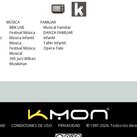
MÚSICA
FAMILIAR
BBK LIVE
Musical Familiar
Festival Música
DANZA FAMILIAR
o
Música Infantil
Infantil
Música
Taller Infantil
Festival Música
Opera Txiki
Musical
365 Jazz Bilbao
Musiketan
DAD
CONDICIONES DE USO
PRIVACIDAD
© 1997-2026. Todos los dere