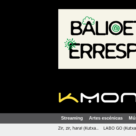
Streaming
Artes escénicas
Mú
Zir, zir, hara! (Kutxa...
LABO GO (Kutxa 