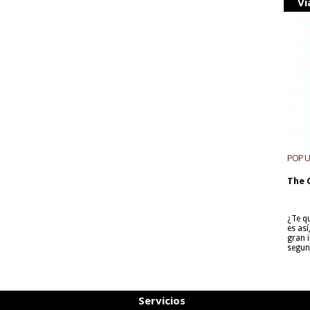
Vi
POP 
The 
¿Te q
es as
gran i
segun
Servicios