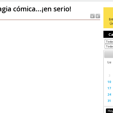
gia cómica...¡en serio!
En
Ún
Ca
Lu
3
10
17
24
31
Ho