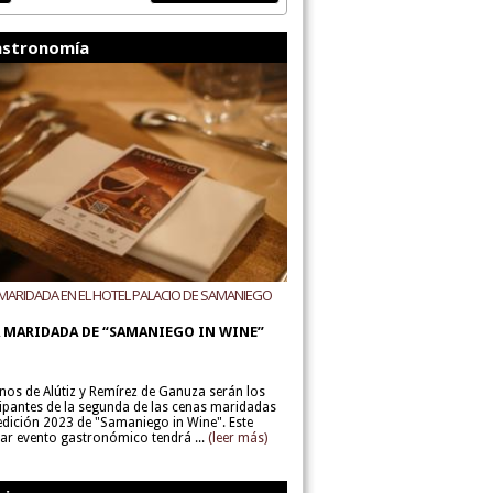
stronomía
MARIDADA EN EL HOTEL PALACIO DE SAMANIEGO
ODEGAS ALÚTIZ Y REMÍREZ DE GANUZA
 MARIDADA DE “SAMANIEGO IN WINE”
inos de Alútiz y Remírez de Ganuza serán los
cipantes de la segunda de las cenas maridadas
 edición 2023 de "Samaniego in Wine". Este
lar evento gastronómico tendrá ...
(leer más)