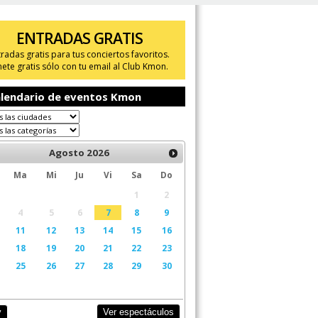
ENTRADAS GRATIS
tradas gratis para tus conciertos favoritos.
ete gratis sólo con tu email al Club Kmon.
lendario de eventos Kmon
Agosto
2026
Ma
Mi
Ju
Vi
Sa
Do
1
2
4
5
6
7
8
9
11
12
13
14
15
16
18
19
20
21
22
23
25
26
27
28
29
30
Ver espectáculos
y