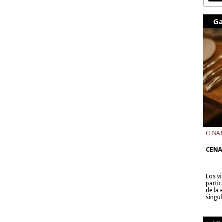
Ga
CENA 
CON B
CENA
Los v
parti
de la
singu