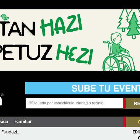
RE
sica
Familiar
Fundazi...
EDI