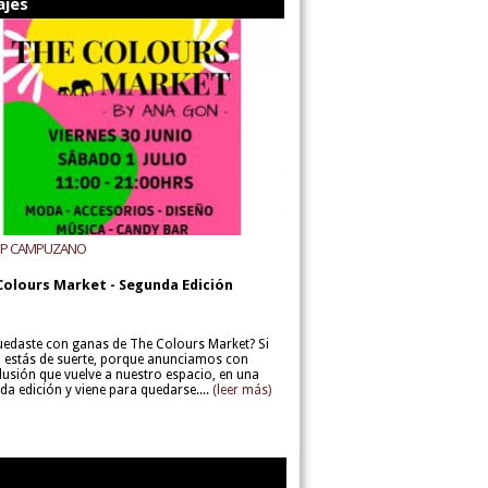
ajes
UP CAMPUZANO
Colours Market - Segunda Edición
uedaste con ganas de The Colours Market? Si
í, estás de suerte, porque anunciamos con
lusión que vuelve a nuestro espacio, en una
da edición y viene para quedarse....
(leer más)