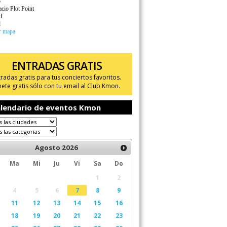
o
cio Plot Point
H
d
r mapa
ENTRADAS GRATIS
tradas gratis para tus conciertos favoritos.
ete gratis sólo con tu email al Club Kmon.
lendario de eventos Kmon
Agosto
2026
Ma
Mi
Ju
Vi
Sa
Do
1
2
4
5
6
7
8
9
11
12
13
14
15
16
18
19
20
21
22
23