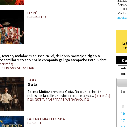
Sábad
Artespa
11:00 
EIRENÊ
Madri
BARAKALDO
mostra
En
Ún
, teatro y malabares se unen en Só, delicioso montaje dirigido al
Ca
co familiar y creado por la compañía gallega Xampatito Pato. Sobre
leer más)
STIA-SAN SEBASTIÁN
GOTA
Gota
Lu
Txema Muñoz presenta Gota. Bajo un techo de
nubes, en la calle un cubo recoge el agua...
(leer más)
DONOSTIA-SAN SEBASTIÁN BARAKALDO
3
10
LA CENICIENTA. EL MUSICAL
17
BASAURI