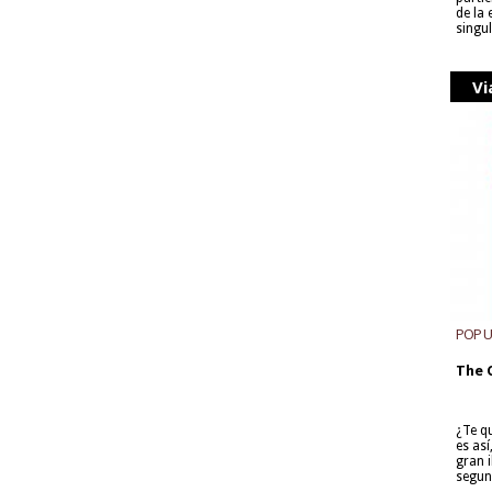
de la
singu
Vi
POP 
The 
¿Te q
es as
gran i
segun