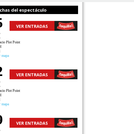
chas del espectáculo
5
VER ENTRADAS
o
o
cio Plot Point
H
d
r mapa
2
VER ENTRADAS
o
o
cio Plot Point
H
d
r mapa
9
VER ENTRADAS
o