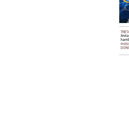
TRET
Anita
hambr
más)
DONO