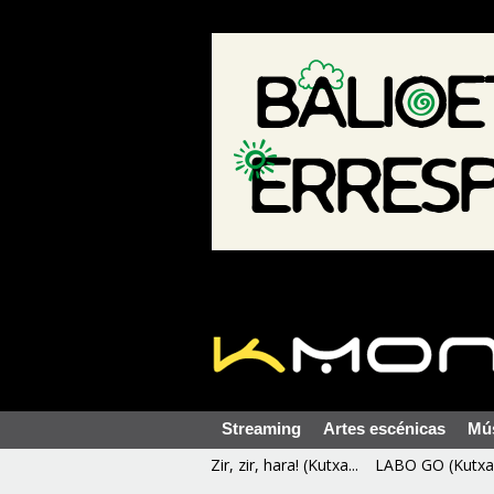
Streaming
Artes escénicas
Mú
Zir, zir, hara! (Kutxa...
LABO GO (Kutxa 