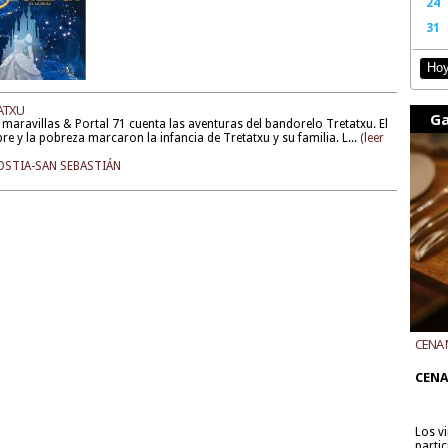
24
31
Ho
ATXU
Ga
 maravillas & Portal 71 cuenta las aventuras del bandorelo Tretatxu. El
e y la pobreza marcaron la infancia de Tretatxu y su familia. L...
(leer
STIA-SAN SEBASTIÁN
CENA 
CON B
CENA
Los v
parti