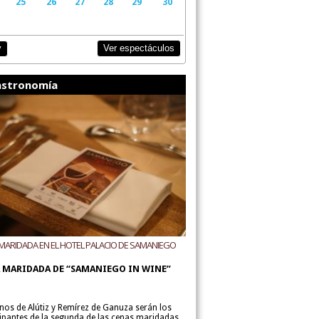
25
26
27
28
29
30
Ver espectáculos
y
stronomía
MARIDADA EN EL HOTEL PALACIO DE SAMANIEGO
ODEGAS ALÚTIZ Y REMÍREZ DE GANUZA
 MARIDADA DE “SAMANIEGO IN WINE”
inos de Alútiz y Remírez de Ganuza serán los
cipantes de la segunda de las cenas maridadas