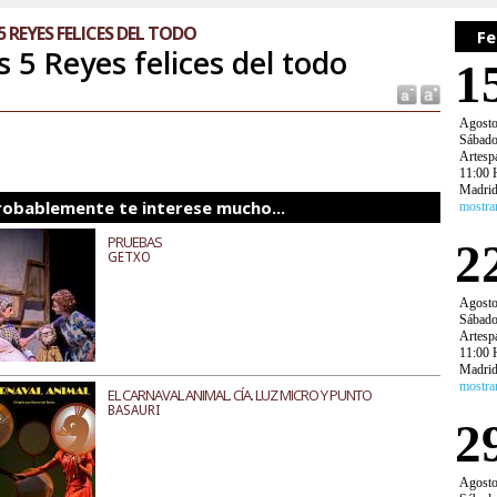
5 REYES FELICES DEL TODO
Fe
s 5 Reyes felices del todo
1
Agost
Sábad
Artespa
11:00 
Madri
robablemente te interese mucho...
mostra
PRUEBAS
2
GETXO
Agost
Sábad
Artespa
11:00 
Madri
mostra
EL CARNAVAL ANIMAL. CÍA. LUZ MICRO Y PUNTO
BASAURI
2
Agost