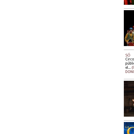
SÓ
Circo
públi
el...
(
DONO