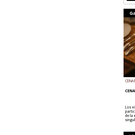
Ga
CENA 
CON B
CENA
Los v
parti
de la
singu