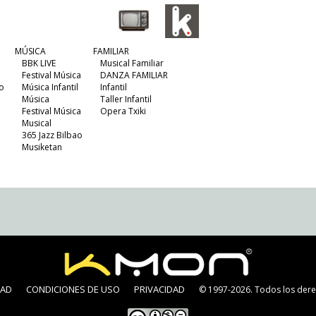
MÚSICA
FAMILIAR
BBK LIVE
Musical Familiar
Festival Música
DANZA FAMILIAR
o
Música Infantil
Infantil
Música
Taller Infantil
Festival Música
Opera Txiki
Musical
365 Jazz Bilbao
Musiketan
DAD
CONDICIONES DE USO
PRIVACIDAD
© 1997-2026. Todos los dere