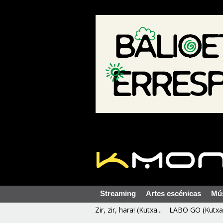
Streaming
Artes escénicas
Mú
Zir, zir, hara! (Kutxa...
LABO GO (Kutxa 