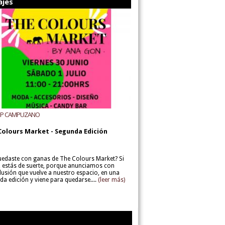
ajes
UP CAMPUZANO
Colours Market - Segunda Edición
uedaste con ganas de The Colours Market? Si
í, estás de suerte, porque anunciamos con
lusión que vuelve a nuestro espacio, en una
da edición y viene para quedarse....
(leer más)