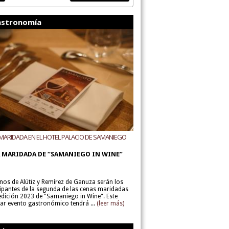
stronomía
MARIDADA EN EL HOTEL PALACIO DE SAMANIEGO
ODEGAS ALÚTIZ Y REMÍREZ DE GANUZA
 MARIDADA DE “SAMANIEGO IN WINE”
inos de Alútiz y Remírez de Ganuza serán los
cipantes de la segunda de las cenas maridadas
 edición 2023 de "Samaniego in Wine". Este
lar evento gastronómico tendrá ...
(leer más)