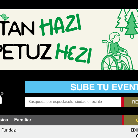
RE
sica
Familiar
Fundazi...
EDI