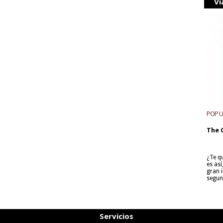
Vi
POP 
The 
¿Te q
es as
gran i
segun
Servicios