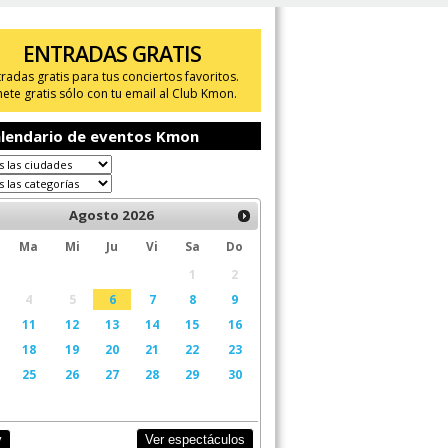
ENTRADAS GRATIS
tradas gratis para tus conciertos favoritos.
ete gratis sólo con tu email al Club Kmon.
lendario de eventos Kmon
Agosto
2026
Ma
Mi
Ju
Vi
Sa
Do
1
2
4
5
6
7
8
9
11
12
13
14
15
16
18
19
20
21
22
23
25
26
27
28
29
30
Ver espectáculos
y