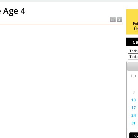
e Age 4
En
Ún
Ca
Lu
3
10
17
24
31
Ho