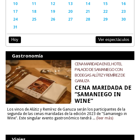
10
11
12
13
14
15
16
17
18
19
20
21
22
23
24
25
26
27
28
29
30
31
Ver espectáculos
Hoy
Gastronomía
CENA MARIDADA EN EL HOTEL
PALACIO DE SAMANIEGO CON
BODEGAS ALÚTIZ Y REMÍREZ DE
GANUZA
CENA MARIDADA DE
“SAMANIEGO IN
WINE”
Los vinos de Alútiz y Remírez de Ganuza serán los participantes de la
segunda de las cenas maridadas de la edición 2023 de "Samaniego in
Wine". Este singular evento gastronómico tendrá ...
(leer más)
Viajes