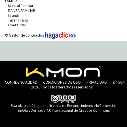
FAMILIAR
Musical Familiar
DANZA FAMILIAR
Infantil
Taller Infantil
Opera Txiki
© Gestor de contenidos
CONFIDENCIALIDAD
CONDICIONES DE USO
PRIVACIDAD
© 1997-
2026. Todos los derechos reservados.
Esta obra está bajo una
licencia de Reconocimiento-NoComercial-
SinObraDerivada 4.0 Internacional de Creative Commons