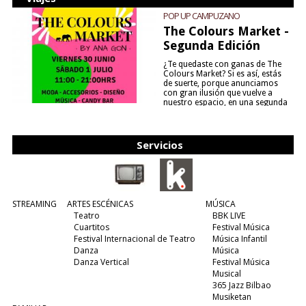
POP UP CAMPUZANO
The Colours Market -
Segunda Edición
¿Te quedaste con ganas de The
Colours Market? Si es así, estás
de suerte, porque anunciamos
con gran ilusión que vuelve a
nuestro espacio, en una segunda
edición y viene para quedarse....
(leer más)
Servicios
STREAMING
ARTES ESCÉNICAS
MÚSICA
Teatro
BBK LIVE
Cuartitos
Festival Música
Festival Internacional de Teatro
Música Infantil
Danza
Música
Danza Vertical
Festival Música
Musical
365 Jazz Bilbao
Musiketan