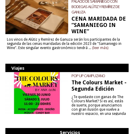
PALACIO DE SAMANIEGO CON
BODEGAS ALÚTIZ Y REMÍREZ DE
GANUZA
CENA MARIDADA DE
“SAMANIEGO IN
WINE”
Los vinos de Alútiz y Remírez de Ganuza serán los participantes de la
segunda de las cenas maridadas de la edición 2023 de "Samaniego in
Wine". Este singular evento gastronómico tendrá ...
(leer más)
Viajes
POP UP CAMPUZANO
The Colours Market -
Segunda Edición
¿Te quedaste con ganas de The
Colours Market? Si es así, estás
de suerte, porque anunciamos
con gran ilusión que vuelve a
nuestro espacio, en una segunda
edición y viene para quedarse....
(leer más)
Servicios