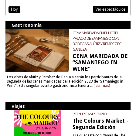
Ver espectáculos
Hoy
Gastronomía
CENA MARIDADA EN EL HOTEL
PALACIO DE SAMANIEGO CON
BODEGAS ALÚTIZ Y REMÍREZ DE
GANUZA
CENA MARIDADA DE
“SAMANIEGO IN
WINE”
Los vinos de Alútiz y Remírez de Ganuza serán los participantes de la
segunda de las cenas maridadas de la edición 2023 de "Samaniego in
Wine". Este singular evento gastronómico tendrá ...
(leer más)
Viajes
POP UP CAMPUZANO
The Colours Market -
Segunda Edición
¿Te quedaste con ganas de The