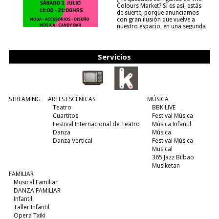
Colours Market? Si es así, estás
de suerte, porque anunciamos
con gran ilusión que vuelve a
nuestro espacio, en una segunda
edición y viene para quedarse....
(leer más)
Servicios
STREAMING
ARTES ESCÉNICAS
MÚSICA
Teatro
BBK LIVE
Cuartitos
Festival Música
Festival Internacional de Teatro
Música Infantil
Danza
Música
Danza Vertical
Festival Música
Musical
365 Jazz Bilbao
Musiketan
FAMILIAR
Musical Familiar
DANZA FAMILIAR
Infantil
Taller Infantil
Opera Txiki