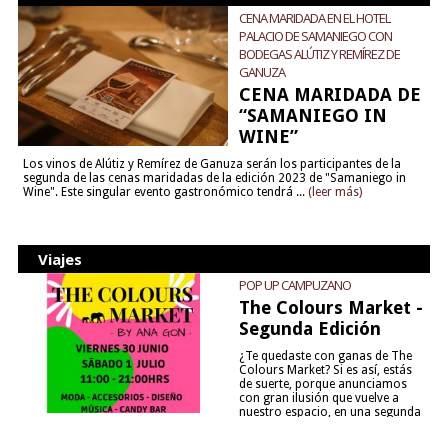
CENA MARIDADA EN EL HOTEL
PALACIO DE SAMANIEGO CON
BODEGAS ALÚTIZ Y REMÍREZ DE
GANUZA
CENA MARIDADA DE
“SAMANIEGO IN
WINE”
Los vinos de Alútiz y Remírez de Ganuza serán los participantes de la
segunda de las cenas maridadas de la edición 2023 de "Samaniego in
Wine". Este singular evento gastronómico tendrá ...
(leer más)
Viajes
POP UP CAMPUZANO
The Colours Market -
Segunda Edición
¿Te quedaste con ganas de The
Colours Market? Si es así, estás
de suerte, porque anunciamos
con gran ilusión que vuelve a
nuestro espacio, en una segunda
edición y viene para quedarse....
(leer más)