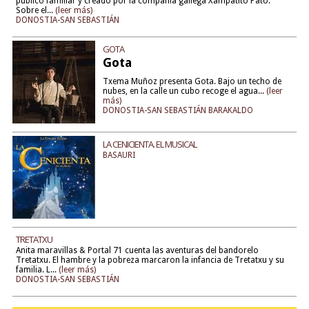
público familiar y creado por la compañía gallega Xampatito Pato.
Sobre el...
(leer más)
DONOSTIA-SAN SEBASTIÁN
GOTA
Gota
Txema Muñoz presenta Gota. Bajo un techo de
nubes, en la calle un cubo recoge el agua...
(leer
más)
DONOSTIA-SAN SEBASTIÁN BARAKALDO
LA CENICIENTA. EL MUSICAL
BASAURI
TRETATXU
Anita maravillas & Portal 71 cuenta las aventuras del bandorelo
Tretatxu. El hambre y la pobreza marcaron la infancia de Tretatxu y su
familia. L...
(leer más)
DONOSTIA-SAN SEBASTIÁN