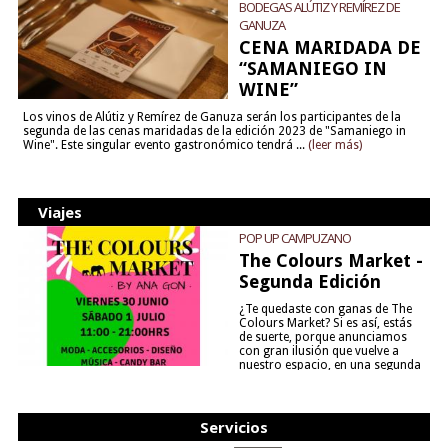
BODEGAS ALÚTIZ Y REMÍREZ DE
GANUZA
CENA MARIDADA DE
“SAMANIEGO IN
WINE”
Los vinos de Alútiz y Remírez de Ganuza serán los participantes de la
segunda de las cenas maridadas de la edición 2023 de "Samaniego in
Wine". Este singular evento gastronómico tendrá ...
(leer más)
Viajes
POP UP CAMPUZANO
The Colours Market -
Segunda Edición
¿Te quedaste con ganas de The
Colours Market? Si es así, estás
de suerte, porque anunciamos
con gran ilusión que vuelve a
nuestro espacio, en una segunda
edición y viene para quedarse....
(leer más)
Servicios