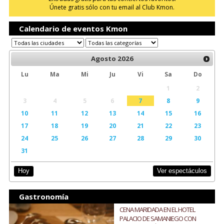
Únete gratis sólo con tu email al Club Kmon.
Calendario de eventos Kmon
Agosto
2026
Lu
Ma
Mi
Ju
Vi
Sa
Do
1
2
3
4
5
6
7
8
9
10
11
12
13
14
15
16
17
18
19
20
21
22
23
24
25
26
27
28
29
30
31
Ver espectáculos
Hoy
Gastronomía
CENA MARIDADA EN EL HOTEL
PALACIO DE SAMANIEGO CON